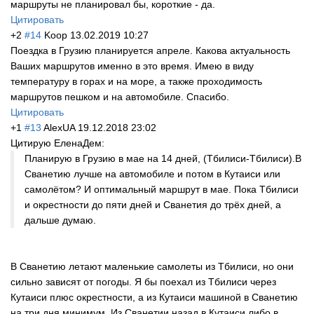
маршруты не планировал бы, короткие - да.
Цитировать
+2
#14
Koop
13.02.2019 10:27
Поездка в Грузию планируется апреле. Какова актуальность
Ваших маршрутов именно в это время. Имею в виду
температуру в горах и на море, а также проходимость
маршрутов пешком и на автомобиле. Спасибо.
Цитировать
+1
#13
AlexUA
19.12.2018 23:02
Цитирую ЕленаДем:
Планирую в Грузию в мае на 14 дней, (Тбилиси-Тбилиси).В
Сванетию лучше на автомобиле и потом в Кутаиси или
самолётом? И оптимальный маршрут в мае. Пока Тбилиси
и окрестности до пяти дней и Сванетия до трёх дней, а
дальше думаю.
В Сванетию летают маленькие самолеты из Тбилиси, но они
сильно зависят от погоды. Я бы поехал из Тбилиси через
Кутаиси плюс окрестности, а из Кутаиси машиной в Сванетию
на три дня минимум. Из Сванетии назад в Кутаиси либо в