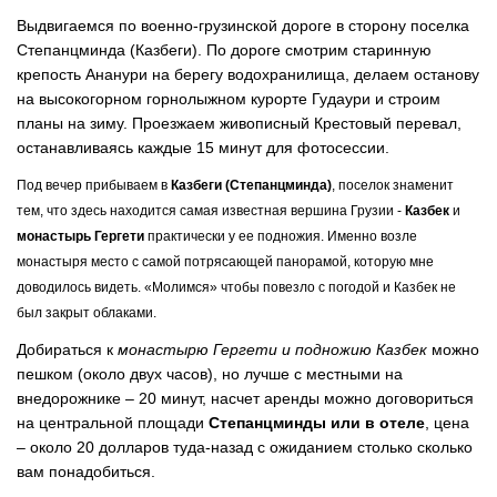
Выдвигаемся по военно-грузинской дороге в сторону поселка
Степанцминда (Казбеги). По дороге смотрим старинную
крепость Ананури на берегу водохранилища, делаем останову
на высокогорном горнолыжном курорте Гудаури и строим
планы на зиму. Проезжаем живописный Крестовый перевал,
останавливаясь каждые 15 минут для фотосессии.
Под вечер прибываем в
Казбеги (Степанцминда)
, поселок знаменит
тем, что здесь находится самая известная вершина Грузии -
Казбек
и
монастырь Гергети
практически у ее подножия. Именно возле
монастыря место с самой потрясающей панорамой, которую мне
доводилось видеть. «Молимся» чтобы повезло с погодой и Казбек не
был закрыт облаками.
Добираться к
монастырю Гергети и подножию Казбек
можно
пешком (около двух часов), но лучше с местными на
внедорожнике – 20 минут, насчет аренды можно договориться
на центральной площади
Степанцминды или в отеле
, цена
– около 20 долларов туда-назад с ожиданием столько сколько
вам понадобиться.