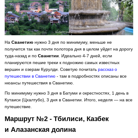
На
Сванетию
нужно 3 дня по минимуму, меньше не
получится так как почти полотора дня в целом уйдет на дорогу
туда-назад и по
Сванетии
. Идеально 4-7 дней, если
планируются пешие треки к подножию самых известных
вершин и озерам Курулди. Советую почитать
рассказ о
путешествии в Сванетию
- там в подробностях описаны все
нюансы путешествия в Сванетию.
По минимуму нужно 3 дня в Батуми и окрестностях, 1 день в
Кутаиси (Цхалтубо), 3 дня в Сванетии. Итого, неделя — на все
путешествие.
Маршрут №2 - Тбилиси, Казбек
и Алазанская долина