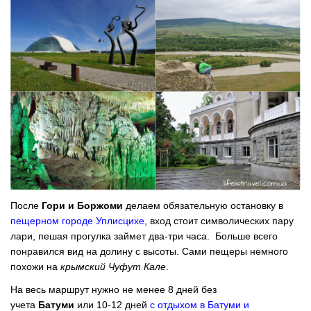
После
Гори и Боржоми
делаем обязательную
остановку в
пещерном городе Уплисцихе
, вход стоит символических пару
лари, пешая прогулка займет два-три часа. Больше всего
понравился вид на долину с высоты. Сами пещеры немного
похожи на
крымский Чуфут Кале
.
На весь маршрут нужно не менее 8 дней без
учета
Батуми
или 10-12 дней
с отдыхом в Батуми и