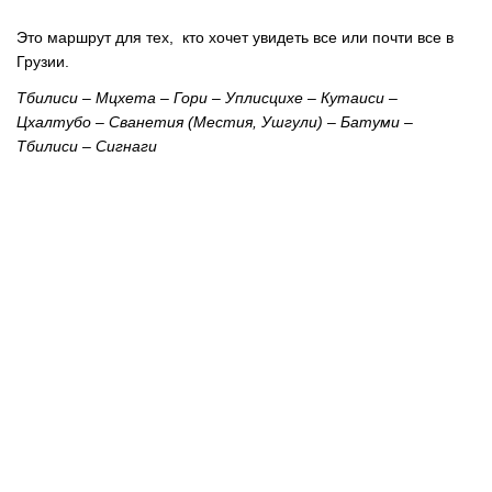
Это маршрут для тех, кто хочет увидеть все или почти все в
Грузии.
Тбилиси – Мцхета – Гори – Уплисцихе – Кутаиси –
Цхалтубо – Сванетия (Местия, Ушгули) – Батуми –
Тбилиси – Сигнаги