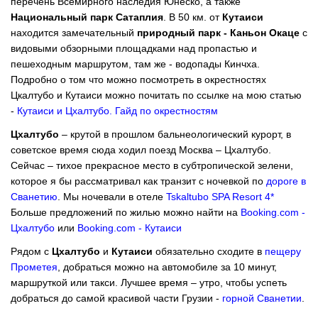
перечень Всемирного наследия Юнеско, а также
Национальный парк Сатаплия
. В 50 км. от
Кутаиси
находится замечательный
природный парк - Каньон Окаце
с
видовыми обзорными площадками над пропастью и
пешеходным маршрутом, там же - водопады Кинчха.
Подробно о том что можно посмотреть в окрестностях
Цкалтубо и Кутаиси можно почитать по ссылке на мою статью
-
Кутаиси и Цхалтубо. Гайд по окрестностям
Цхалтубо
– крутой в прошлом бальнеологический курорт, в
советское время сюда ходил поезд Москва – Цхалтубо.
Сейчас – тихое прекрасное место в субтропической зелени,
которое я бы рассматривал как транзит с ночевкой по
дороге в
Сванетию
. Мы ночевали в отеле
Tskaltubo SPA Resort 4*
Больше предложений по жилью можно найти на
Booking.com -
Цхалтубо
или
Booking.com - Кутаиси
Рядом с
Цхалтубо
и
Кутаиси
обязательно сходите в
пещеру
Прометея
, добраться можно на автомобиле за 10 минут,
маршруткой или такси. Лучшее время – утро, чтобы успеть
добраться до самой красивой части Грузии -
горной Сванетии
.