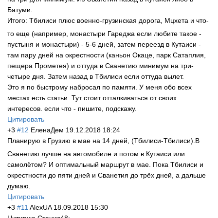
Батуми.
Итого: Тбилиси плюс военно-грузинск
ая дорога, Мцхета и что-
то еще (например, монастыри Гареджа если любите такое -
пустыня и монастыри) - 5-6 дней, затем переезд в Кутаиси -
там пару дней на окрестности (каньон Окаце, парк Сатаплия,
пещера Прометея) и оттуда в Сванетию минимум на три-
четыре дня. Затем назад в Тбилиси если оттуда вылет.
Это я по быстрому набросал по памяти. У меня обо всех
местах есть статьи. Тут стоит отталкиваться от своих
интересов. если что - пишите, подскажу.
Цитировать
+3
#12
ЕленаДем
19.12.2018 18:24
Планирую в Грузию в мае на 14 дней, (Тбилиси-Тбилис
и).В
Сванетию лучше на автомобиле и потом в Кутаиси или
самолётом? И оптимальный маршрут в мае. Пока Тбилиси и
окрестности до пяти дней и Сванетия до трёх дней, а дальше
думаю.
Цитировать
+3
#11
AlexUA
18.09.2018 15:30
Цитирую Станис48: