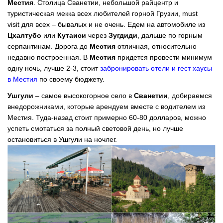
Местия
. Столица Сванетии, небольшой райцентр и
туристическая мекка всех любителей горной Грузии, must
visit для всех – бывалых и не очень. Едем на автомобиле из
Цхалтубо
или
Кутаиси
через
Зугдиди
, дальше по горным
серпантинам. Дорога до
Местия
отличная, относительно
недавно построенная. В
Местия
придется провести минимум
одну ночь, лучше 2-3, стоит
забронировать отели и гест хаусы
в Местия
по своему бюджету.
Ушгули
– самое высокогорное село в
Сванетии
, добираемся
внедорожниками, которые арендуем вместе с водителем из
Местия. Туда-назад стоит примерно 60-80 долларов, можно
успеть смотаться за полный световой день, но лучше
остановиться в Ушгули на ночлег.