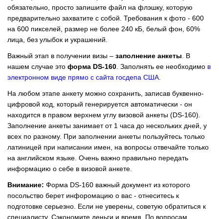
обязательно, просто запишите файл на флэшку, которую
предварительно захватите с собой. Требования к фото - 600
на 600 пикселей, размер не более 240 кБ, белый фон, 60%
лица, без улыбок и украшений.
Важный этап в получении визы –
заполнение анкеты
. В
нашем случае это
форма DS-160
. Заполнять ее необходимо
в
электронном виде прямо с сайта госдепа США
.
На любом этапе анкету можно сохранить, записав буквенно-
цифровой код, который генерируется автоматически - он
находится в правом верхнем углу визовой анкеты (DS-160).
Заполнение анкеты занимает от 1 часа до нескольких дней, у
всех по разному. При заполнении анкеты пользуйтесь только
латиницей при написании имен, на вопросы отвечайте только
на английском языке. Очень важно правильно передать
информацию о себе в визовой анкете.
Внимание:
Форма DS-160 важный документ из которого
посольство берет инфоромацию о вас - отнеситесь к
подготовке серьезно. Если не уверены, советую обратиться к
специалисту. Сэкономите деньги и время. По вопросам