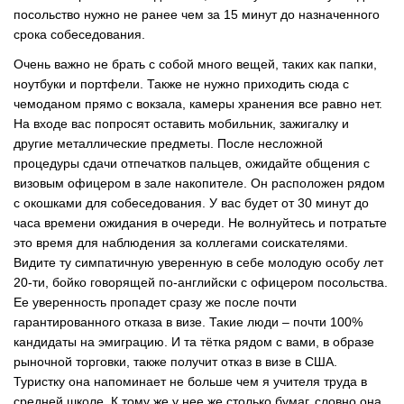
посольство нужно не ранее чем за 15 минут до назначенного
срока собеседования.
Очень важно не брать с собой много вещей, таких как папки,
ноутбуки и портфели. Также не нужно приходить сюда с
чемоданом прямо с вокзала, камеры хранения все равно нет.
На входе вас попросят оставить мобильник, зажигалку и
другие металлические предметы. После несложной
процедуры сдачи отпечатков пальцев, ожидайте общения с
визовым офицером в зале накопителе. Он расположен рядом
с окошками для собеседования. У вас будет от 30 минут до
часа времени ожидания в очереди. Не волнуйтесь и потратьте
это время для наблюдения за коллегами соискателями.
Видите ту симпатичную уверенную в себе молодую особу лет
20-ти, бойко говорящей по-английски с офицером посольства.
Ее уверенность пропадет сразу же после почти
гарантированного отказа в визе. Такие люди – почти 100%
кандидаты на эмиграцию. И та тётка рядом с вами, в образе
рыночной торговки, также получит отказ в визе в США.
Туристку она напоминает не больше чем я учителя труда в
средней школе. К тому же у нее же столько бумаг, словно она