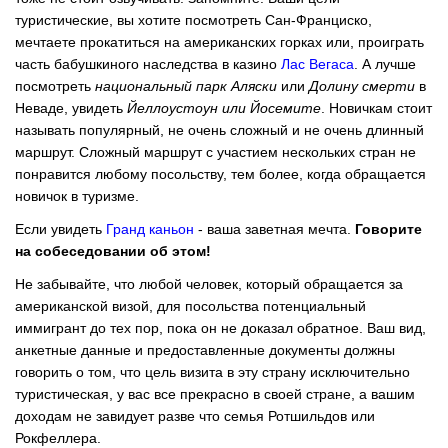
туристические, вы хотите посмотреть Сан-Франциско,
мечтаете прокатиться на американских горках или, проиграть
часть бабушкиного наследства в казино
Лас Вегаса
. А лучше
посмотреть
национальный парк Аляски
или
Долину смерти
в
Неваде, увидеть
Йеллоустоун или Йосемите
. Новичкам стоит
называть популярный, не очень сложный и не очень длинный
маршрут. Сложный маршрут с участием нескольких стран не
понравится любому посольству, тем более, когда обращается
новичок в туризме.
Если увидеть
Гранд каньон
- ваша заветная мечта.
Говорите
на собеседовании об этом!
Не забывайте, что любой человек, который обращается за
американской визой, для посольства потенциальный
иммигрант до тех пор, пока он не доказал обратное. Ваш вид,
анкетные данные и предоставленные документы должны
говорить о том, что цель визита в эту страну исключительно
туристическая, у вас все прекрасно в своей стране, а вашим
доходам не завидует разве что семья Ротшильдов или
Рокфеллера.