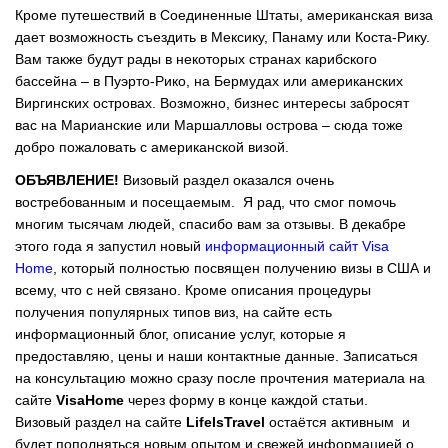
Кроме путешествий в Соединенные Штаты, американская виза
дает возможность съездить в Мексику, Панаму или Коста-Рику.
Вам также будут рады в некоторых странах карибского
бассейна – в Пуэрто-Рико, на Бермудах или американских
Виргинских островах. Возможно, бизнес интересы забросят
вас на Марианские или Маршалловы острова – сюда тоже
добро пожаловать с американской визой.
ОБЪЯВЛЕНИЕ!
Визовый раздел оказался очень
востребованным и посещаемым. Я рад, что смог помочь
многим тысячам людей, спасибо вам за отзывы. В декабре
этого года я запустил новый
информационный сайт Visa
Home
, который полностью посвящен получению визы в США и
всему, что с ней связано. Кроме описания процедуры
получения популярных типов виз, на сайте есть
информационный блог, описание услуг, которые я
предоставляю, цены и наши контактные данные. Записаться
на консультацию можно сразу после прочтения материала на
сайте
VisaHome
через форму в конце каждой статьи.
Визовый раздел на сайте
LifeIsTravel
остаётся активным и
будет пополняться новым опытом и свежей информацией о