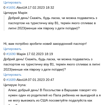
Цитировать
0
#1691
AlexUA
17.02.2023 18:32
Цитирую Maрія:
Добрий день! Скажіть, будь ласка, чи можна подаватись з
паспортом на туристичну візу В1, термін якого спливає в
липні 2023(менше ніж півроку з дати поїздки)?
Ні, вам потрібно зробити новий закордонний паспорт!
Цитировать
0
#1690
Maрія
17.02.2023 18:19
Добрий день! Скажіть, будь ласка, чи можна подаватись з
паспортом на туристичну візу В1, термін якого спливає в липні
2023(менше ніж півроку з дати поїздки)?
Цитировать
0
#1689
AlexUA
07.01.2023 20:47
Цитирую Iryna:
Алекс добрый день! В Посольстве в Варшаве говорят что
нужен один из родителей но Папа ребенка не выездной а я
не могу выезжать из США посоветуйте подалуйста как