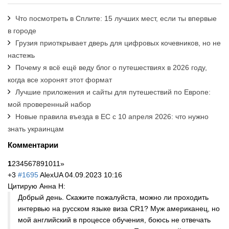
Что посмотреть в Сплите: 15 лучших мест, если ты впервые
в городе
Грузия приоткрывает дверь для цифровых кочевников, но не
настежь
Почему я всё ещё веду блог о путешествиях в 2026 году,
когда все хоронят этот формат
Лучшие приложения и сайты для путешествий по Европе:
мой проверенный набор
Новые правила въезда в ЕС с 10 апреля 2026: что нужно
знать украинцам
Комментарии
1
2
3
4
5
6
7
8
9
10
11
»
+3
#1695
AlexUA
04.09.2023 10:16
Цитирую Анна H:
Добрый день. Скажите пожалуйста, можно ли проходить
интервью на русском языке виза CR1? Муж американец, но
мой английский в процессе обучения, боюсь не отвечать