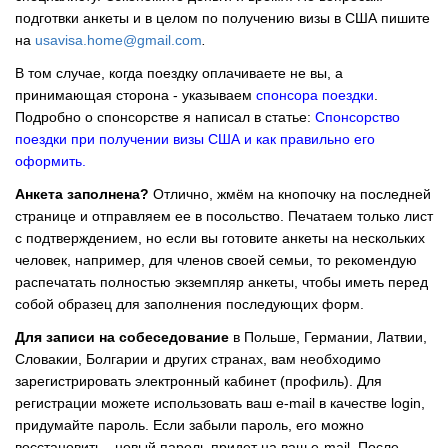
подготвки анкеты и в целом по получению визы в США пишите
на
usavisa.home@gmail.com
.
В том случае, когда поездку оплачиваете не вы, а
принимающая сторона - указываем
спонсора поездки
.
Подробно о спонсорстве я написал в статье:
Спонсорство
поездки при получении визы США и как правильно его
оформить
.
Анкета заполнена?
Отлично, жмём на кнопочку на последней
странице и отправляем ее в посольство. Печатаем только лист
с подтверждением, но если вы готовите анкеты на нескольких
человек, например, для членов своей семьи, то рекомендую
распечатать полностью экземпляр анкеты, чтобы иметь перед
собой образец для заполнения последующих форм.
Для записи на собеседование
в Польше, Германии, Латвии,
Словакии, Болгарии и других странах, вам необходимо
зарегистрировать электронный кабинет (профиль). Для
регистрации можете использовать ваш e-mail в качестве login,
придумайте пароль. Если забыли пароль, его можно
восстановить - новый пароль придет на ваш e-mail. После