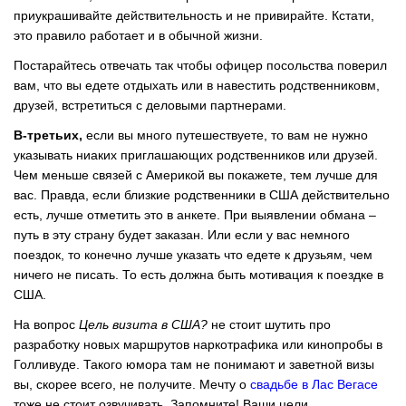
приукрашивайте действительность и не привирайте. Кстати,
это правило работает и в обычной жизни.
Постарайтесь отвечать так чтобы офицер посольства поверил
вам, что вы едете отдыхать или в навестить родственниковм,
друзей, встретиться с деловыми партнерами.
В-третьих,
если вы много путешествуете, то вам не нужно
указывать ниаких приглашающих родственников или друзей.
Чем меньше связей с Америкой вы покажете, тем лучше для
вас. Правда, если близкие родственники в США действительно
есть, лучше отметить это в анкете. При выявлении обмана –
путь в эту страну будет заказан. Или если у вас немного
поездок, то конечно лучше указать что едете к друзьям, чем
ничего не писать. То есть должна быть мотивация к поездке в
США.
На вопрос
Цель визита в США?
не стоит шутить про
разработку новых маршрутов наркотрафика или кинопробы в
Голливуде. Такого юмора там не понимают и заветной визы
вы, скорее всего, не получите. Мечту о
свадьбе в Лас Вегасе
тоже не стоит озвучивать. Запомните! Ваши цели