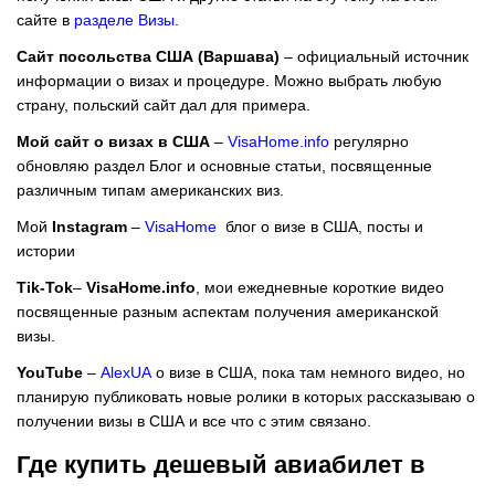
сайте в
разделе Визы
.
Сайт посольства США (Варшава)
– официальный источник
информации о визах и процедуре. Можно выбрать любую
страну, польский сайт дал для примера.
Мой сайт о визах в США
–
VisaHome.info
регулярно
обновляю раздел Блог и основные статьи, посвященные
различным типам американских виз.
Мой
Instagram
–
VisaHome
блог о визе в США, посты и
истории
Tik
-
Tok
–
VisaHome
.
info
, мои ежедневные короткие видео
посвященные разным аспектам получения американской
визы.
YouTube
–
AlexUA
о визе в США, пока там немного видео, но
планирую публиковать новые ролики в которых рассказываю о
получении визы в США и все что с этим связано.
Где купить дешевый авиабилет в