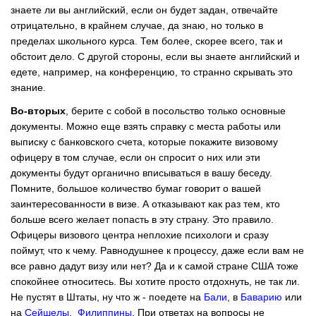
знаете ли вы английский, если он будет задан, отвечайте
отрицательно, в крайнем случае, да знаю, но только в
пределах школьного курса. Тем более, скорее всего, так и
обстоит дело. С другой стороны, если вы знаете английский и
едете, например, на конференцию, то странно скрывать это
знание.
Во-вторых
, берите с собой в посольство только основные
документы. Можно еще взять справку с места работы или
выписку с банковского счета, которые покажите визовому
офицеру в том случае, если он спросит о них или эти
документы будут органично вписываться в вашу беседу.
Помните, большое количество бумаг говорит о вашей
заинтересованности в визе. А отказывают как раз тем, кто
больше всего желает попасть в эту страну. Это правило.
Офицеры визового центра неплохие психологи и сразу
поймут, что к чему. Равнодушнее к процессу, даже если вам не
все равно дадут визу или нет? Да и к самой стране США тоже
спокойнее относитесь. Вы хотите просто отдохнуть, не так ли.
Не пустят в Штаты, ну что ж - поедете на
Бали
, в
Баварию
или
на
Сейшелы
,
Филиппины
. При ответах на вопросы не