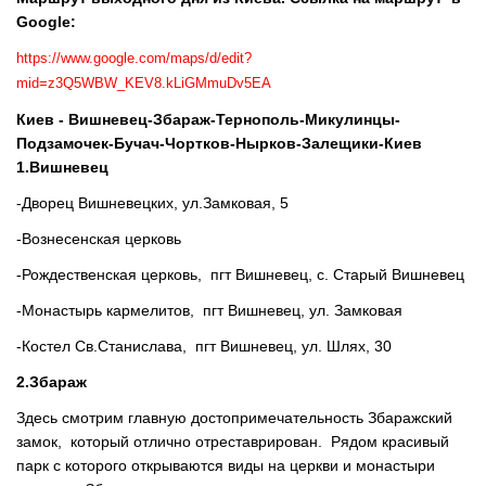
Google:
https://www.google.com/maps/d/edit?
mid=z3Q5WBW_KEV8.kLiGMmuDv5EA
Киев - Вишневец-Збараж-Тернополь-Микулинцы-
Подзамочек-Бучач-Чортков-Нырков-Залещики-Киев
1.Вишневец
-Дворец Вишневецких, ул.Замковая, 5
-Вознесенская церковь
-Рождественская церковь, пгт Вишневец, с. Старый Вишневец
-Монастырь кармелитов, пгт Вишневец, ул. Замковая
-Костел Св.Станислава, пгт Вишневец, ул. Шлях, 30
2.Збараж
Здесь смотрим главную достопримечательность Збаражский
замок, который отлично отреставрирован. Рядом красивый
парк с которого открываются виды на церкви и монастыри