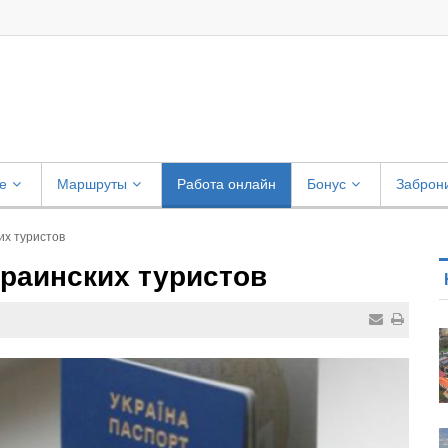
е
Маршруты
Работа онлайн
Бонус
Заброн
их туристов
раинских туристов