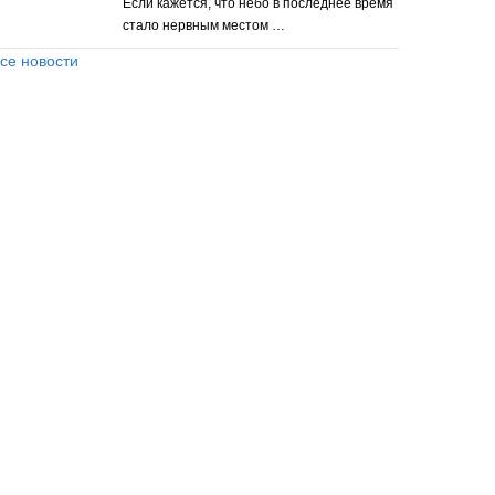
Если кажется, что небо в последнее время
стало нервным местом …
се новости