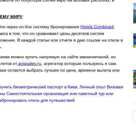
омить до полутора сотен евро на визовых расходах, в
ЕМУ МИРУ
ти через on-line систему бронирования
Hotels Combined
,
иса в том, что он сравнивает цены десятков систем
жение. В каждой статье или отчете я даю ссылки на отели в
.
иева можно купить напрямую на сайте авиакомпаний, но
летов от
aviasales.ru
, агрегатор которым пользуюсь я сам.
ам остается выбрать лучшее по цене, времени вылета или
лучить биометрический паспорт в Киев. Личный опыт
Визовая
ины
Самостоятельная организация или пакетный тур или
забронировать отель для путешествий