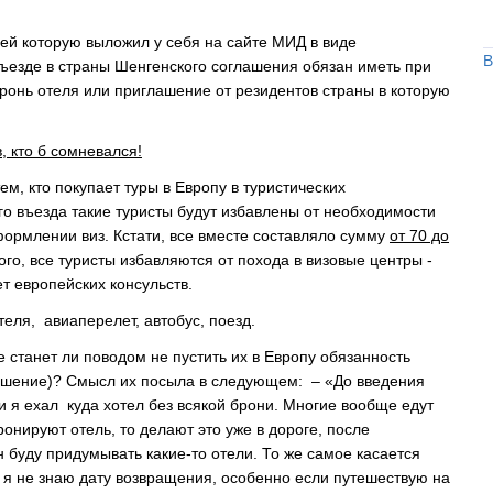
й которую выложил у себя на сайте МИД в виде
В
въезде в страны Шенгенского соглашения обязан иметь при
ронь отеля или приглашение от резидентов страны в которую
 кто б сомневался!
 тем, кто покупает туры в Европу в туристических
го въезда такие туристы будут избавлены от необходимости
формлении виз. Кстати, все вместе составляло сумму
от 70 до
ого, все туристы избавляются от похода в визовые центры -
т европейских консульств.
еля, авиаперелет, автобус, поезд.
 станет ли поводом не пустить их в Европу обязанность
ашение)? Смысл их посыла в следующем: – «До введения
и я ехал куда хотел без всякой брони. Многие вообще едут
онируют отель, то делают это уже в дороге, после
буду придумывать какие-то отели. То же самое касается
 я не знаю дату возвращения, особенно если путешествую на