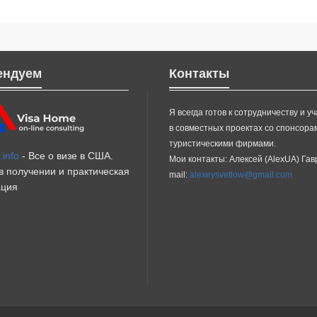
ендуем
Контакты
Я всегда готов к сотрудничеству и у
в совместных проектах со спонсора
туристическими фирмами.
info
- Все о визе в США.
Мои контакты: Алексей (AlexUA) Га
 получении и практическая
mail:
alexeysvetlow@gmail.com
ция