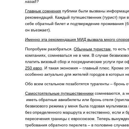
назад?
Главные сомнения
публики были вызваны информацие
рекомендаций. Каждый путешественник (турист) при 
себе обратный билет и подтверждение проживания (б
он въезжает).
Именно эта рекомендация МИД вызвала много споров,
Попробуем разобраться.
Обычным туристам
, то есть
компаниях, сомневаться не в чем. В случае безвизово
платить визовый сбор и посреднические услуги при о
250 евро
. И такая экономия – главный плюс. Кроме эт
особенно актуально для жителей городов в которых не
Обо всем остальном позаботятся турагенты – бронь от
Самостоятельные путешественники
сомневаются, а не
иметь обратные авиабилеты или бронь отеля (пригл
безвизового режима у меня была годовая мультивиза 
без определенного маршрута и естественно, если и бр
пересечения границы с евросоюзом. Теперь вынужден 
требования обратного перелета – в половине случаев