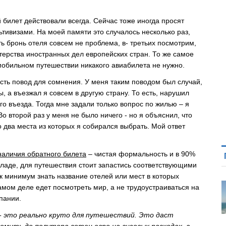
билет действовали всегда. Сейчас тоже иногда просят
ьтивизами. На моей памяти это случалось несколько раз,
ь бронь отеля совсем не проблема, в- третьих посмотрим,
терства иностранных дел европейских стран. То же самое
омобильном путешествии никакого авиабилета не нужно.
есть повод для сомнения. У меня таким поводом был случай,
ы, а въезжал я совсем в другую страну. То есть, нарушил
о въезда. Тогда мне задали только вопрос по жилью – я
Во второй раз у меня не было ничего - но я объяснил, что
 два места из которых я собирался выбрать. Мой ответ
наличия обратного билета
– чистая формальность и в 90%
кладе, для путешествия стоит запастись соответствующими
ак минимум знать название отелей или мест в которых
амом деле едет посмотреть мир, а не трудоустраиваться на
пании.
- это реально круто для путешествий. Это даст