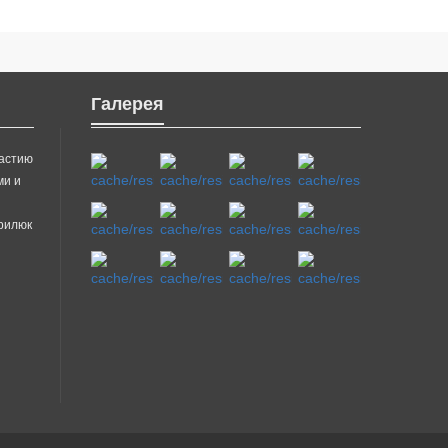
Галерея
частию
ми и
врилюк