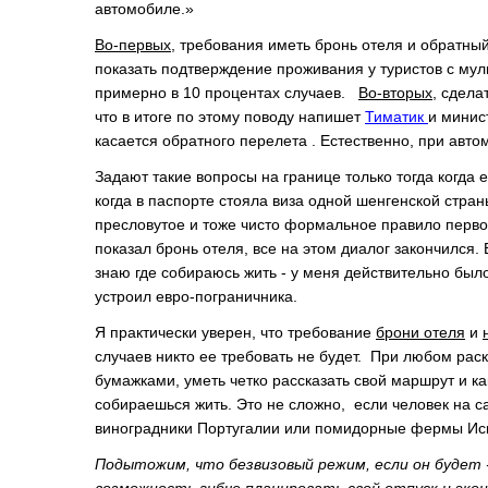
автомобиле.»
Во-первых,
требования иметь бронь отеля и обратный 
показать подтверждение проживания у туристов с мул
примерно в 10 процентах случаев.
Во-вторых,
сделат
что в итоге по этому поводу напишет
Тиматик
и минис
касается обратного перелета . Естественно, при авт
Задают такие вопросы на границе только тогда когда 
когда в паспорте стояла виза одной шенгенской стран
пресловутое и тоже чисто формальное правило первог
показал бронь отеля, все на этом диалог закончился. 
знаю где собираюсь жить - у меня действительно было
устроил евро-пограничника.
Я практически уверен, что требование
брони отеля
и
случаев никто ее требовать не будет. При любом рас
бумажками, уметь четко рассказать свой маршрут и к
собираешься жить. Это не сложно, если человек на с
виноградники Португалии или помидорные фермы Ис
Подытожим, что безвизовый режим, если он будет 