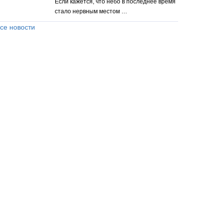
Если кажется, что небо в последнее время
стало нервным местом …
се новости