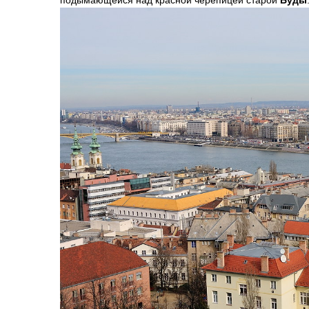
подымающейся над красной черепицей старой
Буды