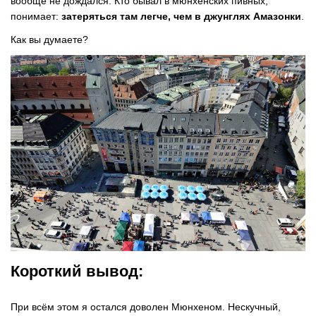
вообще не дождался. Кто бывал в мюнхенских пивных,
понимает:
затеряться там легче, чем в джунглях Амазонки
.
Как вы думаете?
Короткий вывод:
При всём этом я остался доволен Мюнхеном. Нескучный,