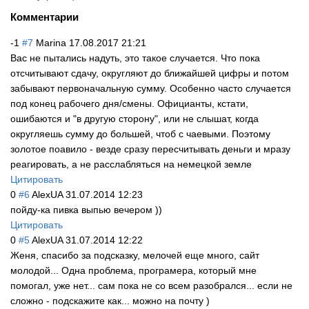
Комментарии
-1
#7
Marina
17.08.2017 21:21
Вас не пытались надуть, это такое случается. Что пока
отсчитывают сдачу, округляют до ближайшей цифры и потом
забывают первоначальную сумму. Особенно часто случается
под конец рабочего дня/смены. Официанты, кстати,
ошибаются и "в другую сторону", или не слышат, когда
округляешь сумму до большей, чтоб с чаевыми. Поэтому
золотое поавило - везде сразу пересчитывать деньги и мразу
реагировать, а не расслабляться на немецкой земле
Цитировать
0
#6
AlexUA
31.07.2014 12:23
пойду-ка пивка выпью вечером ))
Цитировать
0
#5
AlexUA
31.07.2014 12:22
Женя, спасибо за подсказку, мелочей еще много, сайт
молодой... Одна проблема, програмера, который мне
помогал, уже нет... сам пока не со всем разобрался... если не
сложно - подскажите как... можно на почту )