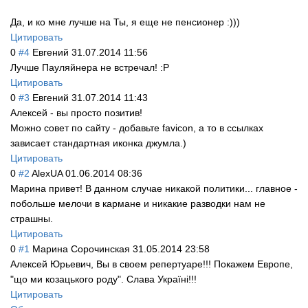
Да, и ко мне лучше на Ты, я еще не пенсионер :)))
Цитировать
0
#4
Евгений
31.07.2014 11:56
Лучше Пауляйнера не встречал! :P
Цитировать
0
#3
Евгений
31.07.2014 11:43
Алексей - вы просто позитив!
Можно совет по сайту - добавьте favicon, а то в ссылках
зависает стандартная иконка джумла.)
Цитировать
0
#2
AlexUA
01.06.2014 08:36
Марина привет! В данном случае никакой политики... главное -
побольше мелочи в кармане и никакие разводки нам не
страшны.
Цитировать
0
#1
Марина Сорочинская
31.05.2014 23:58
Алексей Юрьевич, Вы в своем репертуаре!!! Покажем Европе,
"що ми козацького роду". Слава Україні!!!
Цитировать