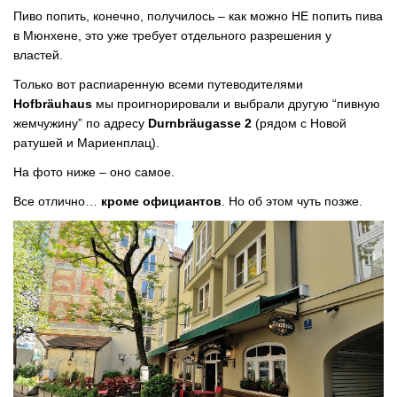
Пиво попить, конечно, получилось – как можно НЕ попить пива
в Мюнхене, это уже требует отдельного разрешения у
властей.
Только вот распиаренную всеми путеводителями
Hofbräuhaus
мы проигнорировали и выбрали другую “пивную
жемчужину” по адресу
Durnbräugasse 2
(рядом с Новой
ратушей и Мариенплац).
На фото ниже – оно самое.
Все отлично…
кроме официантов
. Но об этом чуть позже.