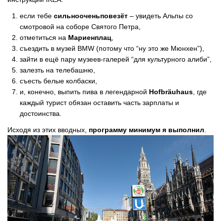
если тебе
сильнооченьповезёт
– увидеть Альпы со
смотровой на соборе Святого Петра,
отметиться на
Мариенплац
,
съездить в музей BMW (потому что “ну это же Мюнхен”),
зайти в ещё пару музеев-галерей “для культурного алиби”,
залезть на телебашню,
съесть белые колбаски,
и, конечно, выпить пива в легендарной
Hofbräuhaus
, где
каждый турист обязан оставить часть зарплаты и
достоинства.
Исходя из этих вводных,
программу минимум я выполнил
.