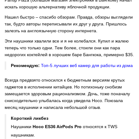
искать хорошую альтернативу яблочной продукции.
Нашел быстро – спасибо обзорам. Правда, обзоры выглядели
так, будто авторы переписывали их друг у друга. Пришлось
залезть на англоязычную сторону интернета.
Эти наушники хвалили все и я не колебался. Купил и жалею
теперь что только одни. Тем более, стоили они как пара
недорогих коктейлей в хорошем баре Бангкока, примерно $35.
Рекомендую:
Топ-5 лучших веб камер для работы из дома
Всегда предвзято относился к бюджетным версиям крутых
гаджетов в исполнении китайцев. Но потихоньку снобизм
замещается здоровым рационализмом. Дочь, тоже поначалу
снисходительно улыбалась когда увидела Hoco. Поюзала
месяц наушники и написала небольшой отзыв.
Короткий ликбез
Наушники
Hoco ES36 AirPods Pro
относятся к TWS
наушникам.