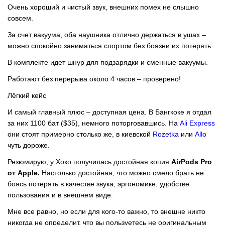
Очень хороший и чистый звук, внешних помех не слышно
совсем.
За счет вакуума, оба наушника отлично держаться в ушах –
можно спокойно заниматься спортом без боязни их потерять.
В комплекте идет шнур для подзарядки и сменные вакуумы.
Работают без перерыва около 4 часов – проверено!
Лёгкий кейс
И самый главный плюс – доступная цена. В Бангкоке я отдал
за них 1100 бат ($35), немного поторговавшись. На
Ali Express
они стоят примерно столько же, в киевской
Rozetka
или
Allo
чуть дороже.
Резюмирую, у Хоко получилась достойная копия
AirPods
Pro
от Apple.
Настолько достойная, что можно смело брать не
боясь потерять в качестве звука, эргономике, удобстве
пользования и в внешнем виде.
Мне все равно, но если для кого-то важно, то внешне никто
никогда не определит, что вы пользуетесь не оригинальным