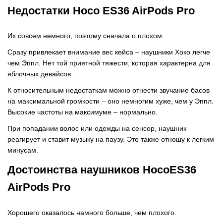
Недостатки
Hoco
ES36
AirPods
Pro
Их совсем немного, поэтому сначала о плохом.
Сразу привлекает внимание вес кейса – наушники Хоко легче
чем Эппл. Нет той приятной тяжести, которая характерна для
яблочных девайсов.
К относительным недостаткам можно отнести звучание басов
на максимальной громкости – оно немногим хуже, чем у Эппл.
Высокие частоты на максимуме – нормально.
При попадании волос или одежды на сенсор, наушник
реагирует и ставит музыку на паузу. Это также отношу к легким
минусам.
Достоинства наушников
Hoco
ES36
AirPods
Pro
Хорошего оказалось намного больше, чем плохого.