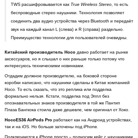
TWS расшифровывается как
True Wireless Stereo
, то есть
беспроводные стерео наушники. Технология позволяет
соединить два аудио устройства через Bluetooth и передаёт
звук на каждый канал L (слева) и R (справа) раздельно.
Преимущество технологии для пользователей очевидны.
Китайский производитель Hoco
давно работает на рынке
аксессуаров, но я слышал о них раньше только потому что
интересуюсь техническими новинками.
Отдадим должное производителю, на боковой стороне
коробки написано, что наушники сделаны в Китае компанией
Hoco. То есть сказать, что это реплика или подделка
формально нельзя. Кстати, подделка под Эппл без
опознавательных знаков производителя в той же Пантип
Плаза Бангкока стоила даже дешевле, чем оригинал от Хоко.
HocoES36 AirPods Pro
работают как на Андроид устройствах,
так и на iOS. Но больше заточены под iPhone.
Подключаются к iPhone просто – подносим кейс с наушниками