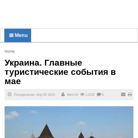
Menu
Home
Украина. Главные
туристические события в
мае
Понедельник, Апр 06 2015
AlexUA
11202
0