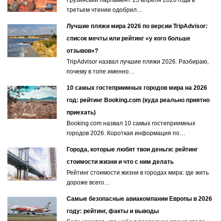
Грузинский парламент 15 апреля 2026 года в
третьем чтении одобрил…
Лучшие пляжи мира 2026 по версии TripAdvisor:
список мечты или рейтинг «у кого больше
отзывов»?
TripAdvisor назвал лучшие пляжи 2026. Разбираю,
почему в топе именно…
10 самых гостеприимных городов мира на 2026
год: рейтинг Booking.com (куда реально приятно
приехать)
Booking.com назвал 10 самых гостеприимных
городов 2026. Короткая информация по…
Города, которые любят твои деньги: рейтинг
стоимости жизни и что с ним делать
Рейтинг стоимости жизни в городах мира: где жить
дороже всего…
Самые безопасные авиакомпании Европы в 2026
году: рейтинг, факты и выводы