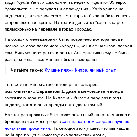
виды
Toyota Yaris
, я сэкономил за неделю «целых» 35 евро.
Удовольствие не получал ни от вождения - Yaris хрипел на
подъемах, ни эстетического – это корыто было побито со всех
сторон, включая крышу. На третий день этот "корч" застрял
прямохонько на перевале в горах Троодас.
На созвон с менеджерами было потрачено полтора часа и
несколько евро после чего «уродец», как я ее называл, поехал
сам. Видимо перегрелся и остыл. Альтернативы ему не было –
разгар сезона – все машины были разобраны.
Читайте также:
Лучшие пляжи Кипра, личный опыт
Того случая мне хватило и теперь я пользуюсь
исключительно
Вариантом 1
, даже в межсезонье и всегда
заказываю заранее. На Кипре мы бываем пару раз в год и
подолгу, так что опыт аренды авто достаточный.
На этот раз прокатчик был также локальный, но авто я искал и
бронировал за месяц через
сайт на котором собраны лучшие
локальные прокатчики
. На сегодня это лучшее, что мы нашли
на Кипре по цене-качеству: символический аванс,