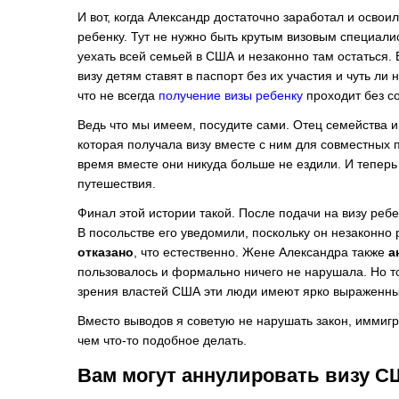
И вот, когда Александр достаточно заработал и освои
ребенку. Тут не нужно быть крутым визовым специал
уехать всей семьей в США и незаконно там остаться. 
визу детям ставят в паспорт без их участия и чуть ли 
что не всегда
получение визы ребенку
проходит без 
Ведь что мы имеем, посудите сами. Отец семейства и
которая получала визу вместе с ним для совместных п
время вместе они никуда больше не ездили. И теперь
путешествия.
Финал этой истории такой. После подачи на визу реб
В посольстве его уведомили, поскольку он незаконно
отказано
, что естественно. Жене Александра также
а
пользовалось и формально ничего не нарушала. Но то
зрения властей США эти люди имеют ярко выраженн
Вместо выводов я советую не нарушать закон, иммигр
чем что-то подобное делать.
Вам могут аннулировать визу 