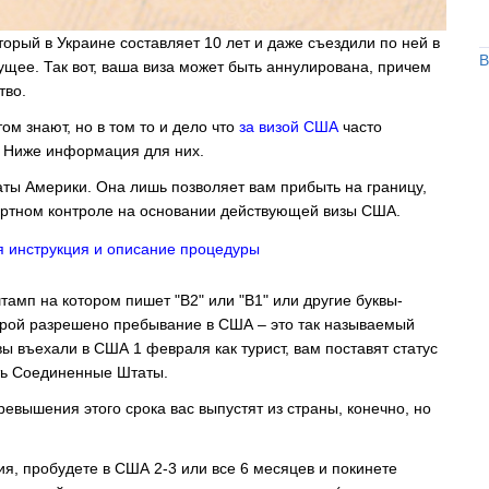
орый в Украине составляет 10 лет и даже съездили по ней в
В
щее. Так вот, ваша виза может быть аннулирована, причем
тво.
м знают, но в том то и дело что
за визой США
часто
. Ниже информация для них.
ты Америки. Она лишь позволяет вам прибыть на границу,
портном контроле на основании действующей визы США.
я инструкция и описание процедуры
тамп на котором пишет "B2" или "В1" или другие буквы-
орой разрешено пребывание в США – это так называемый
ы въехали в США 1 февраля как турист, вам поставят статус
уть Соединенные Штаты.
ревышения этого срока вас выпустят из страны, конечно, но
ния, пробудете в США 2-3 или все 6 месяцев и покинете