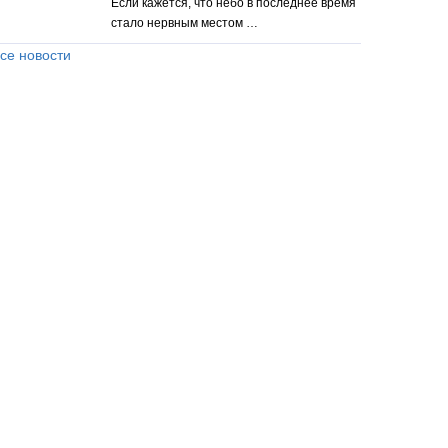
Если кажется, что небо в последнее время
стало нервным местом …
се новости