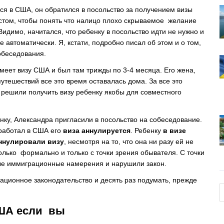
лся в США, он обратился в посольство за получением визы
истом, чтобы понять что налицо плохо скрываемое желание
Видимо, начитался, что ребенку в посольство идти не нужно и
не автоматически. Я, кстати, подробно писал об этом и о том,
собеседования.
меет визу США и был там трижды по 3-4 месяца. Его жена,
утешествий все это время оставалась дома. За все это
 решили получить визу ребенку якобы для совместного
енку, Александра пригласили в посольство на собеседование.
 работал в США его
виза аннулируется
. Ребенку
в визе
ннулировали визу
, несмотря на то, что она ни разу ей не
лько формально и только с точки зрения обывателя. С точки
ые иммиграционные намерения и нарушили закон.
ационное законодательство и десять раз подумать, прежде
США если вы