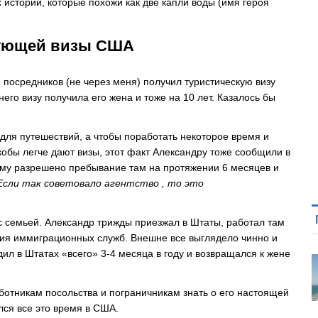
 историй, которые похожи как две капли воды (имя героя
вующей визы США
 посредников (не через меня) получил туристическую визу
его визу получила его жена и тоже на 10 лет. Казалось бы
 для путешествий, а чтобы поработать некоторое время и
обы легче дают визы, этот факт Александру тоже сообщили в
 ему разрешено пребывание там на протяжении 6 месяцев и
Если так советовало агентство , то это
 семьей. Александр трижды приезжал в Штаты, работал там
ния иммиграционных служб. Внешне все выглядело чинно и
ил в Штатах «всего» 3-4 месяца в году и возвращался к жене
ботникам посольства и пограничникам знать о его настоящей
лся все это время в США.