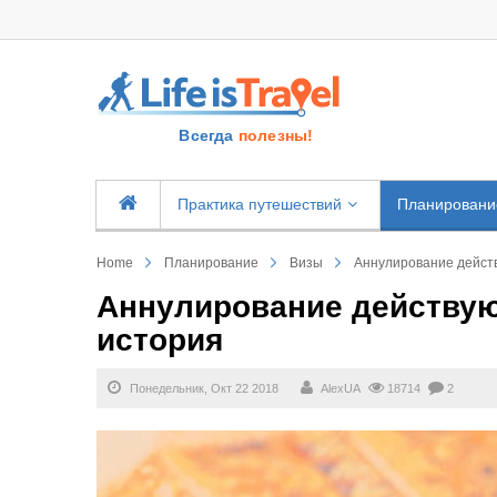
Всегда
полезны!
Практика путешествий
Планировани
Home
Планирование
Визы
Аннулирование дейст
Аннулирование действу
история
Понедельник, Окт 22 2018
AlexUA
18714
2