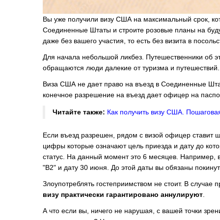
Вы уже получили визу США на максимальный срок, кот
Соединенные Штаты и строите розовые планы на буду
даже без вашего участия, то есть без визита в посольс
Для начала небольшой ликбез. Путешественники об это
обращаются люди далекие от туризма и путешествий
Виза США не дает право на въезд в Соединенные Шта
конечное разрешение на въезд дает офицер на пас
Читайте также:
Как получить визу США. Пошагова
Если въезд разрешен, рядом с визой офицер ставит ш
цифры которые означают цель приезда и дату до кот
статус. На данный момент это 6 месяцев. Например, в
"В2" и дату 30 июня. До этой даты вы обязаны покин
Злоупотреблять гостеприимством не стоит. В случае п
визу практически гарантировано аннулируют
.
А что если вы, ничего не нарушая, с вашей точки зре