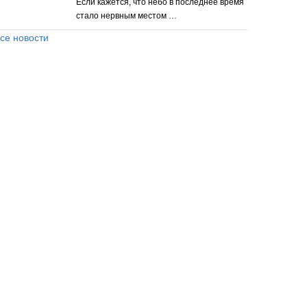
Если кажется, что небо в последнее время
стало нервным местом …
се новости