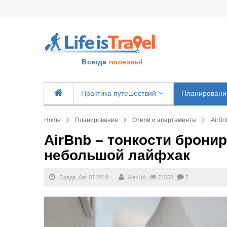
Всегда
полезны!
Практика путешествий
Планировани
Home
Планирование
Отели и апартаменты
AirBn
AirBnb – тонкости брони
небольшой лайфхак
Среда, Авг 07 2019
AlexUA
71658
7