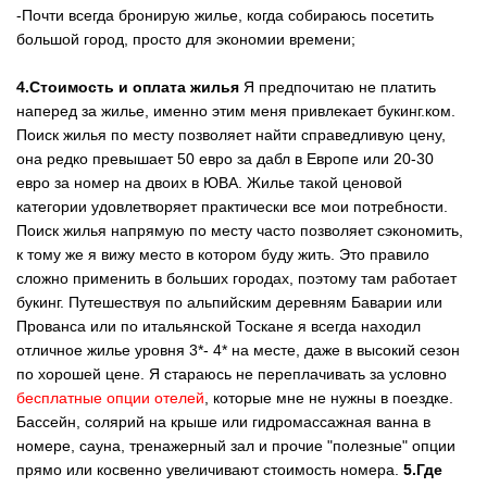
-Почти всегда бронирую жилье, когда собираюсь посетить
большой город, просто для экономии времени;
4.Стоимость и оплата жилья
Я предпочитаю не платить
наперед за жилье, именно этим меня привлекает букинг.ком.
Поиск жилья по месту позволяет найти справедливую цену,
она редко превышает 50 евро за дабл в Европе или 20-30
евро за номер на двоих в ЮВА. Жилье такой ценовой
категории удовлетворяет практически все мои потребности.
Поиск жилья напрямую по месту часто позволяет сэкономить,
к тому же я вижу место в котором буду жить. Это правило
сложно применить в больших городах, поэтому там работает
букинг. Путешествуя по альпийским деревням Баварии или
Прованса или по итальянской Тоскане я всегда находил
отличное жилье уровня 3*- 4* на месте, даже в высокий сезон
по хорошей цене. Я стараюсь не переплачивать за условно
бесплатные опции отелей
, которые мне не нужны в поездке.
Бассейн, солярий на крыше или гидромассажная ванна в
номере, сауна, тренажерный зал и прочие "полезные" опции
прямо или косвенно увеличивают стоимость номера.
5.Где