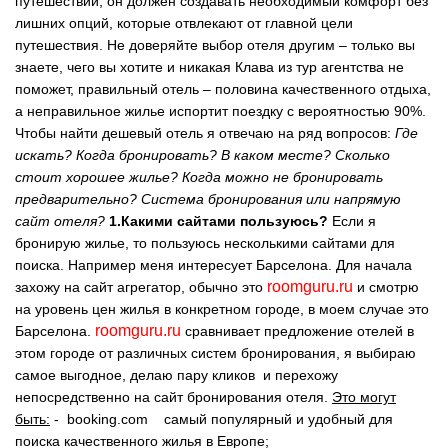
путешествии, он должен создавать необходимый комфорт без
лишних опций, которые отвлекают от главной цели
путешествия. Не доверяйте выбор отеля другим – только вы
знаете, чего вы хотите и никакая Клава из тур агентства не
поможет, правильный отель – половина качественного отдыха,
а неправильное жилье испортит поездку с вероятностью 90%.
Чтобы найти дешевый отель я отвечаю на ряд вопросов:
Где
искать? Когда бронировать? В каком месте? Сколько
стоит хорошее жилье? Когда можно не бронировать
предварительно? Система бронирования или напрямую
сайт отеля?
1.Какими сайтами пользуюсь?
Если я
бронирую жилье, то пользуюсь несколькими сайтами для
поиска. Например меня интересует Барселона. Для начала
roomguru.ru
захожу на сайт агрегатор, обычно это
и смотрю
на уровень цен жилья в конкретном городе, в моем случае это
roomguru.ru
Барселона.
сравнивает предложение отелей в
этом городе от различных систем бронирования, я выбираю
самое выгодное, делаю пару кликов и перехожу
непосредственно на сайт бронирования отеля.
Это могут
быть:
-
booking.com
самый популярный и удобный для
поиска качественного жилья в Европе;