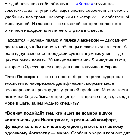
Не дай названию себя обмануть —
«Волна»
звучит по-
советски, а вот внутри тебя ждёт вполне современный отель с
удобными номерами, некоторыми из которых — с собственной
мини-кухней. И главное — с локацией, которая делает его
отличной находкой для летнего отдыха в Одессе.
Находится «Волна»
прямо у пляжа Ланжерон
— двух минут
достаточно, чтобы скинуть шлёпанцы и оказаться на песке. А
если вдруг захочется городской суеты и шумных улиц — до
центра рукой подать: 20 минут пешком или 5 минут на такси,
которое в Одессе до сих пор дешевле капучино в Европе.
Пляж Ланжерон
— это не просто берег, а целая курортная
экосистема: набережная, дельфинарий, морские кафе,
велодорожки и простор для утренней пробежки. Многие гости
летом вообще забывают про центр — и правильно, ведь когда
море в шаге, зачем куда-то спешить?
«Волна» подойдёт тем, кто ищет не номера в духе
«интерьеры для Инстаграма», а реальный комфорт,
функциональность и шаговую доступность к главному
одесскому богатству — морю.
Особенно хорош вариант для