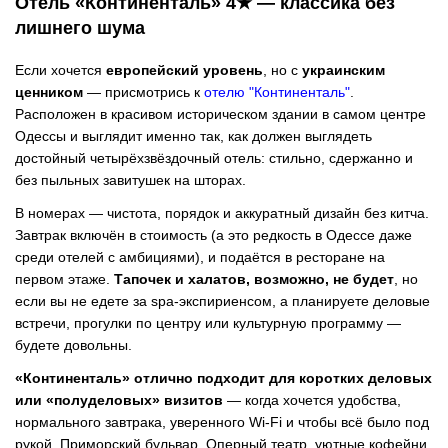
Отель «Континенталь» 4★ — классика без
лишнего шума
Если хочется
европейский уровень
, но с
украинским
ценником
— присмотрись к
отелю "Континенталь"
.
Расположен в красивом историческом здании в самом центре
Одессы и выглядит именно так, как должен выглядеть
достойный четырёхзвёздочный отель: стильно, сдержанно и
без пыльных завитушек на шторах.
В номерах — чистота, порядок и аккуратный дизайн без китча.
Завтрак включён в стоимость (а это редкость в Одессе даже
среди отелей с амбициями), и подаётся в ресторане на
первом этаже.
Тапочек и халатов, возможно, не будет
, но
если вы не едете за spa-экспириенсом, а планируете деловые
встречи, прогулки по центру или культурную программу —
будете довольны.
«Континенталь» отлично подходит для коротких деловых
или «полуделовых» визитов
— когда хочется удобства,
нормального завтрака, уверенного Wi-Fi и чтобы всё было под
рукой. Приморский бульвар, Оперный театр, уютные кофейни