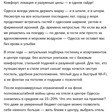
Комфорт, локация и разумные цены — в одном гайде!
Одесса всегда умела держать марку — и в штиле, и в шторм.
Несмотря на все испытания последних лет, город у моря
продолжает встречать гостей с одесским шармом, уютом и
фирменной иронией. Да, времена непростые. Но если вы всё
же решились на поездку — по делам, в гости или просто за
вдохновением и морским воздухом — Одесса не оставит вас
без крова и улыбки.
В этом гиде — актуальная подборка гостиниц и апартаментов
в центре города: без золотых унитазов, но с базовым
комфортом, стильной подачей и разумной ценой. Для тех, кто
путешествует в стиле
smart casual
: когда хочется чистую
постель, удобное расположение, тёплый душ и быстрый Wi-Fi,
а не фонтан на потолке и подушки с позолотой.
После коронавирусных ограничений и на фоне
полномасштабной войны цены на отели в центре Одессы
снизились в среднем на 15–20%. Что это значит на практике?
Что даже за умеренный бюджет сегодня можно позволить
себе немного больше — жить ближе к центру, выбрать отель