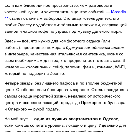
Если вам ближе личное пространство, чем разговоры в
хостельной кухне, и хочется жить в центре событий —
iArcadia
4*
станет отличным выбором. Это апарт-отель для тех, кто
любит Одессу с удобствами: тёплыми тапочками, сверкающей
ванной и чашкой кофе по утрам, под музыку далёкого моря.
Здесь — всё, что нужно для комфортного отдыха (или
работы): просторные номера с
буржуазным одесским шиком
в интерьере, качественная итальянская сантехника, кухня со
всем необходимым для тех, кто предпочитает готовить сам. В
номере — холодильник, сейф, тапочки, фен и, конечно, Wi-Fi,
который не подводит в Zoom'е.
Четыре звезды без лишнего пафоса и по вполне бюджетной
цене. Особенно если бронировать заранее. Отель находится в
самом сердце курортной жизни, недалеко от исторического
центра и основных локаций города: до Приморского бульвара
и Оперного — рукой подать.
На мой вкус —
одни из лучших апартаментов в Одессе
,
если хочешь сочетать уровень, локацию и цену. Идеально для
пары, соло-путешественника или деловой поездки.