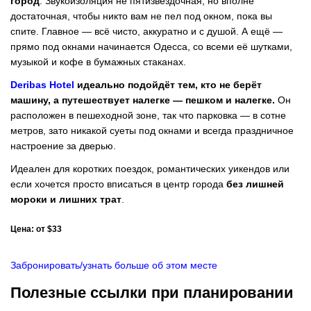
город
. Звукоизоляция не пятизвёздочная, но вполне
достаточная, чтобы никто вам не пел под окном, пока вы
спите. Главное — всё чисто, аккуратно и с душой. А ещё —
прямо под окнами начинается Одесса, со всеми её шутками,
музыкой и кофе в бумажных стаканах.
Deribas Hotel
идеально подойдёт тем, кто не берёт
машину, а путешествует налегке — пешком и налегке.
Он
расположен в пешеходной зоне, так что парковка — в сотне
метров, зато никакой суеты под окнами и всегда праздничное
настроение за дверью.
Идеален для коротких поездок, романтических уикендов или
если хочется просто вписаться в центр города
без лишней
мороки и лишних трат
.
Цена: от $33
Забронировать/узнать больше об этом месте
Полезные ссылки при планировании