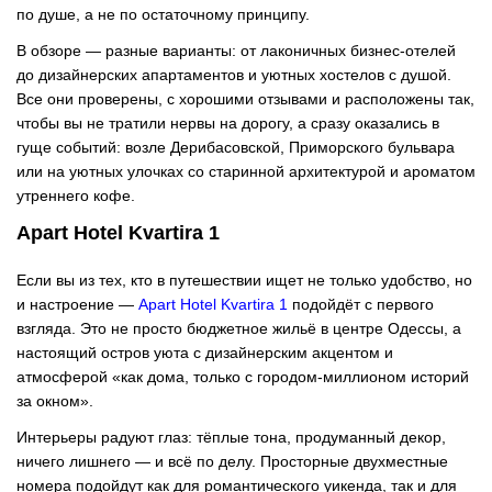
по душе, а не по остаточному принципу.
В обзоре — разные варианты: от лаконичных бизнес-отелей
до дизайнерских апартаментов и уютных хостелов с душой.
Все они проверены, с хорошими отзывами и расположены так,
чтобы вы не тратили нервы на дорогу, а сразу оказались в
гуще событий: возле Дерибасовской, Приморского бульвара
или на уютных улочках со старинной архитектурой и ароматом
утреннего кофе.
Apart Hotel Kvartira 1
Если вы из тех, кто в путешествии ищет не только удобство, но
и настроение —
Apart Hotel Kvartira 1
подойдёт с первого
взгляда. Это не просто бюджетное жильё в центре Одессы, а
настоящий остров уюта с дизайнерским акцентом и
атмосферой «как дома, только с городом-миллионом историй
за окном».
Интерьеры радуют глаз: тёплые тона, продуманный декор,
ничего лишнего — и всё по делу. Просторные двухместные
номера подойдут как для романтического уикенда, так и для