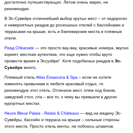
достаточно путешествующих. Летом очень жарко, не
рекомендую.
В Эс-Сувейре отличнейший выбор крутых мест – от недорогих
и невероятных риадов до роскошных отелей с бассейнами и
террасами на крыше, есть и бэкпекерские места и пляжные
отели.
Риад Chbanate
— это просто вау-вау, красивые номера, вкусно
кормят, местная аутентика, что еще нужно чтобы круто
провести время в Эссуэйре! Хотя подобюных риадов в
Эс-
Сувейре
много
.
Пляжный отель
Atlas Essaouira & Spa
– если не хотите
изменять привычкам и любите красивый отдых, то
рекомендую этот отель. Отличное мест, пляж под боком,
шведский стол, спа – все то, к чему вы привыкли в других
курортных местах.
Heure Bleue Palais - Relais & Châteaux
— вид на медину Эс-
Сувейры, бассейн и терраса на крыше – сильные стороны
этого места. Просто отель мечты, не побоюсь штампов.