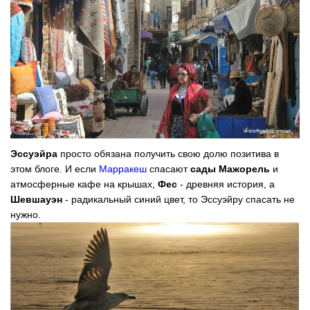
Эссуэйра
просто обязана получить свою долю позитива в
этом блоге. И если
Марракеш
спасают
сады Мажорель
и
атмосферные кафе на крышах,
Фес
- древняя история, а
Шевшауэн
- радикальный синий цвет, то Эссуэйру спасать не
нужно.