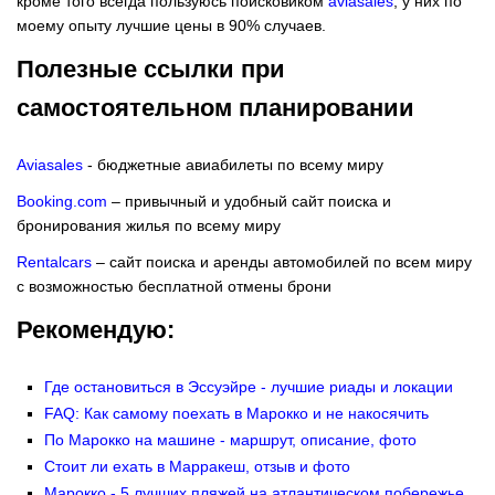
кроме того всегда пользуюсь поисковиком
aviasales
, у них по
моему опыту лучшие цены в 90% случаев.
Полезные ссылки при
самостоятельном планировании
Aviasales
- бюджетные авиабилеты по всему миру
Booking.com
– привычный и удобный сайт поиска и
бронирования жилья по всему миру
Rentalcars
– сайт поиска и аренды автомобилей по всем миру
с возможностью бесплатной отмены брони
Рекомендую:
Где остановиться в Эссуэйре - лучшие риады и локации
FAQ: Как самому поехать в Марокко и не накосячить
По Марокко на машине - маршрут, описание, фото
Стоит ли ехать в Марракеш, отзыв и фото
Марокко - 5 лучших пляжей на атлантическом побережье