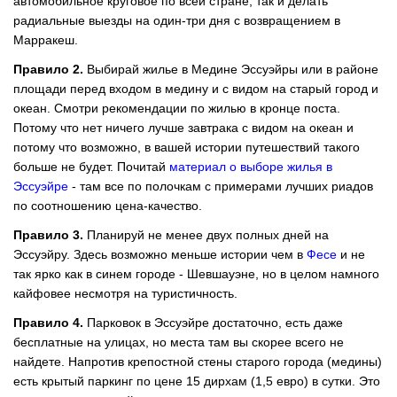
автомобильное круговое по всей стране, так и делать
радиальные выезды на один-три дня с возвращением в
Марракеш.
Правило 2.
Выбирай жилье в Медине Эссуэйры или в районе
площади перед входом в медину и с видом на старый город и
океан. Смотри рекомендации по жилью в кронце поста.
Потому что нет ничего лучше завтрака с видом на океан и
потому что возможно, в вашей истории путешествий такого
больше не будет. Почитай
материал о выборе жилья в
Эссуэйре
- там все по полочкам с примерами лучших риадов
по соотношению цена-качество.
Правило 3.
Планируй не менее двух полных дней на
Эссуэйру. Здесь возможно меньше истории чем в
Фесе
и не
так ярко как в синем городе - Шевшауэне, но в целом намного
кайфовее несмотря на туристичность.
Правило 4.
Парковок в Эссуэйре достаточно, есть даже
бесплатные на улицах, но места там вы скорее всего не
найдете. Напротив крепостной стены старого города (медины)
есть крытый паркинг по цене 15 дирхам (1,5 евро) в сутки. Это