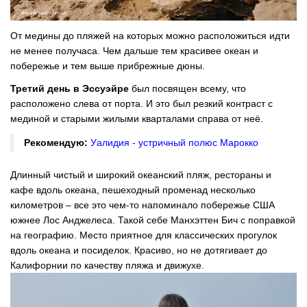
От медины до пляжей на которых можно расположиться идти
не менее получаса. Чем дальше тем красивее океан и
побережье и тем выше прибрежные дюны.
Третий день в Эссуэйре
был посвящен всему, что
расположено слева от порта. И это был резкий контраст с
мединой и старыми жилыми кварталами справа от неё.
Рекомендую:
Уалидия - устричный полюс Марокко
Длинный чистый и широкий океанский пляж, рестораны и
кафе вдоль океана, пешеходный променад несколько
километров – все это чем-то напоминало побережье США
южнее Лос Анджелеса. Такой себе Манхэттен Бич с поправкой
на географию. Место приятное для классических прогулок
вдоль океана и посиделок. Красиво, но не дотягивает до
Калифорнии по качеству пляжа и движухе.