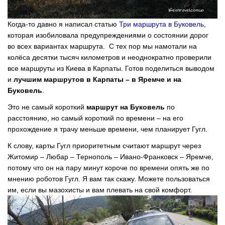
Когда-то давно я написал статью
Три маршрута в Буковель
,
которая изобиловала предупреждениями о состоянии дорог
во всех вариантах маршрута. С тех пор мы намотали на
колёса десятки тысяч километров и неоднократно проверили
все маршруты из Киева в Карпаты. Готов поделиться выводом
и
лучшим маршрутов в Карпаты – в Яремче и на
Буковель
.
Это не самый короткий
маршрут на Буковель
по
расстоянию, но самый короткий по времени – на его
прохождение я трачу меньше времени, чем планирует Гугл.
К слову, карты Гугл приоритетным считают маршрут через
Житомир – Любар – Тернополь – Ивано-Франковск – Яремче,
потому что он на пару минут короче по времени опять же по
мнению роботов Гугл. Я вам так скажу. Можете пользоваться
им, если вы мазохисты и вам плевать на свой комфорт.