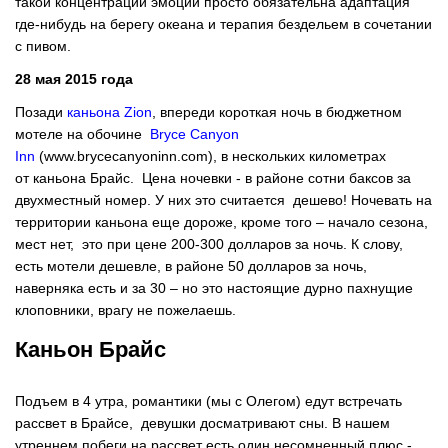
такой концентрации эмоций просто обязательна адаптация
где-нибудь на берегу океана и терапия бездельем в сочетании
с пивом.
28 мая 2015 года
Позади
каньона Zion
, впереди короткая ночь в бюджетном
мотеле на обочине
Bryce Canyon
Inn
(www.brycecanyoninn.com), в нескольких километрах
от каньона Брайс. Цена ночевки - в районе сотни баксов за
двухместный номер. У них это считается дешево! Ночевать на
территории каньона еще дороже, кроме того – начало сезона,
мест нет, это при цене 200-300 долларов за ночь. К слову,
есть мотели дешевле, в районе 50 долларов за ночь,
наверняка есть и за 30 – но это настоящие дурно пахнущие
клоповники, врагу не пожелаешь.
Каньон Брайс
Подъем в 4 утра, романтики (мы с Олегом) едут встречать
рассвет в Брайсе, девушки досматривают сны. В нашем
утреннем побеги на рассвет есть один несомненный плюс -