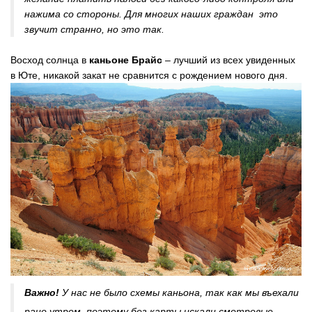
нажима со стороны. Для многих наших граждан это
звучит странно, но это так.
Восход солнца в
каньоне Брайс
– лучший из всех увиденных
в Юте, никакой закат не сравнится с рождением нового дня.
Важно!
У нас не было схемы каньона, так как мы въехали
рано утром, поэтому без карты искали смотровые