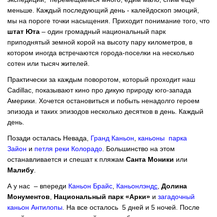
меньше. Каждый последующий день - калейдоскоп эмоций,
мы на пороге точки насыщения. Приходит понимание того, что
штат Юта
– один громадный национальный парк
приподнятый земной корой на высоту пару километров, в
котором иногда встречаются города-поселки на несколько
сотен или тысяч жителей.
Практически за каждым поворотом, который проходит наш
Cadillac, показывают кино про дикую природу юго-запада
Америки. Хочется остановиться и побыть ненадолго героем
эпизода и таких эпизодов несколько десятков в день. Каждый
день.
Позади осталась Невада,
Гранд Каньон
,
каньоны парка
Зайон
и
петля реки Колорадо
. Большинство на этом
останавливается и спешат к пляжам
Санта Моники
или
Малибу
.
А у нас – впереди
Каньон Брайс
,
Каньонлэнд
с
,
Долина
Монументов
,
Национальный парк «Арки»
и
загадочный
каньон Антилопы
. На все осталось 5 дней и 5 ночей. После