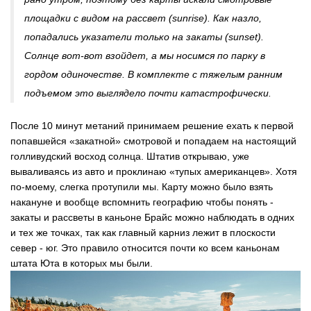
площадки с видом на рассвет (
sunrise
). Как назло,
попадались указатели только на закаты (sunset).
Солнце вот-вот взойдет, а мы носимся по парку в
гордом одиночестве. В комплекте с тяжелым ранним
подъемом это выглядело почти катастрофически.
После 10 минут метаний принимаем решение ехать к первой
попавшейся «закатной» смотровой и попадаем на настоящий
голливудский восход солнца. Штатив открываю, уже
вываливаясь из авто и проклинаю «тупых американцев». Хотя
по-моему, слегка протупили мы. Карту можно было взять
накануне и вообще вспомнить географию чтобы понять -
закаты и рассветы в каньоне Брайс можно наблюдать в одних
и тех же точках, так как главный карниз лежит в плоскости
север - юг. Это правило относится почти ко всем каньонам
штата Юта в которых мы были.