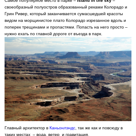
Самое популярное место в парке –
Island in the sky
–
своеобразный полуостров образованный реками Колорадо и
Грин Ривер, который заканчивается сумасшедшей красоты
видом на морщинистое плато Колорадо изрезанное вдоль и
поперек трещинами и пропастями. Попасть на него просто –
нужно ехать по главной дороге от въезда в парк.
Главный архитектор в
Каньонлэндс
, так же как и повсюду в
таких местах – вода, ветер и гравитация.