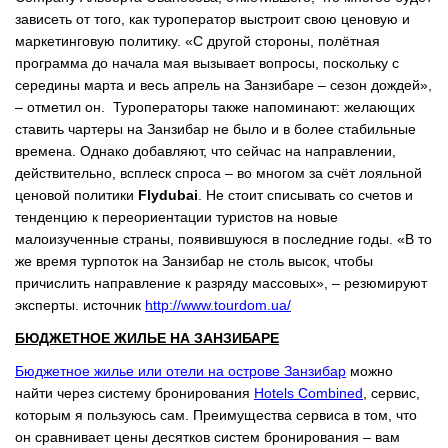
зависеть от того, как туроператор выстроит свою ценовую и
маркетинговую политику. «С другой стороны, полётная
программа до начала мая вызывает вопросы, поскольку с
середины марта и весь апрель на Занзибаре – сезон дождей»,
– отметил он. Туроператоры также напоминают: желающих
ставить чартеры на Занзибар не было и в более стабильные
времена. Однако добавляют, что сейчас на направлении,
действительно, всплеск спроса – во многом за счёт лояльной
ценовой политики
Flydubai
. Не стоит списывать со счетов и
тенденцию к переориентации туристов на новые
малоизученные страны, появившуюся в последние годы. «В то
же время турпоток на Занзибар не столь высок, чтобы
причислить направление к разряду массовых», – резюмируют
эксперты.
источник
http://www.tourdom.ua/
БЮДЖЕТНОЕ ЖИЛЬЕ НА ЗАНЗИБАРЕ
Бюджетное жилье или отели на острове Занзибар
можно
найти через систему бронирования
Hotels Combined
, сервис,
которым я пользуюсь сам. Преимущества сервиса в том, что
он сравнивает цены десятков систем бронирования – вам