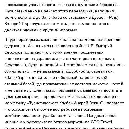
невозможно удовлетворить в связи с отсутствием блоков на
Flydubai (именно на рейсах этого перевозчика, напомним,
можно долететь до Занзибара со стыковкой в Дубае. – Ред.).
Валерий Паренчук также отметил, что компания готова
делиться блоками с другими игроками.
В туроператорских компаниях начинание коллег восприняли
сдержанно. Исполнительный директор Join UP! Дмитрий
Сероухов полагает, что с точки зрения продвижения
направления на украинском рынке чартерная программа,
безусловно, будет полезной. «Что же касается её перспектив –
сомнительно», – не вдаваясь в подробности, отметил он.
«Занзибар – относительно небольшой остров с ёмкой
отельной базой, где практически нет достопримечательностей
и не самые лучшие пляжи: приливы и отливы могут достигать
десятков метров», – продолжает мысль коллеги директор по
маркетингу «Туристического Клуба» Андрей Вовк. Он полагает,
что остров был бы более востребован в программе
комбинированного тура Кения + Танзания. Неоднозначное
мнение и у руководителя отдела маркетинга GTO Travel
Company Альберта Ованесова, отметившего, что многое будет