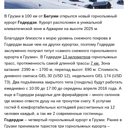
В Грузии в 100 км от
Батуми
открылся новый горнолыжный
курорт
Годердзи
. Курорт расположен в уникальной
климатической зоне в Аджарии на высоте 2025 м.
Благодаря близости к морю уровень снежного покрова в
Годердзи выше чем на других курортах, поэтому Годердзи
заслуженно получил титул «самого снежного горнолыжного
курорта в Грузии». В Годердзи
13 километров
горнолыжных
трасс, протяженность самой длинной трассы
7 км.
Зона
катания: 2390 м – 1700 м, перепад высот: 690 м. Стоимость
дневного скипаса GEL 30 (USD 12), недельного GEL 174 (USD
73). Два подъёмника закрытого типа (гондолы) будут работать
ежедневно с 10:00 до 17:00 до середины апреля 2016 года. А
еще в Годердзи раздолье для фрирайдеров – много склонов
где можно отвести душу на не тронутом снегу. К услугам
гостей 6 комфортабельных коттеджей рассчитанных на 12
человек каждый, а так же 2 современные гостиницы.
Годердзи
– четвертый горнолыжный курорт в Грузии. Ранее в
Грузии принимали туристов три горнолыжных курорта –