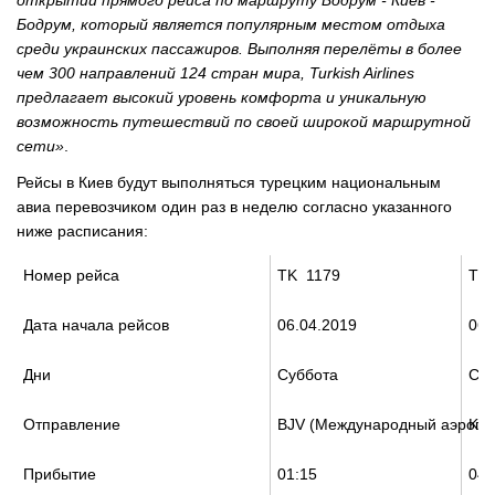
открытии прямого рейса по маршруту Бодрум - Киев -
Бодрум, который является популярным местом отдыха
среди украинских пассажиров. Выполняя перелёты в более
чем 300 направлений 124 стран мира, Turkish Airlines
предлагает высокий уровень комфорта и уникальную
возможность путешествий по своей широкой маршрутной
сети»
.
Рейсы в Киев будут выполняться турецким национальным
авиа перевозчиком один раз в неделю согласно указанного
ниже расписания:
Номер рейса
TK 1179
TK
Дата начала рейсов
06.04.2019
06.
Дни
Суббота
Суб
Отправление
BJV (Международный аэропо
KBP
Прибытие
01:15
04: