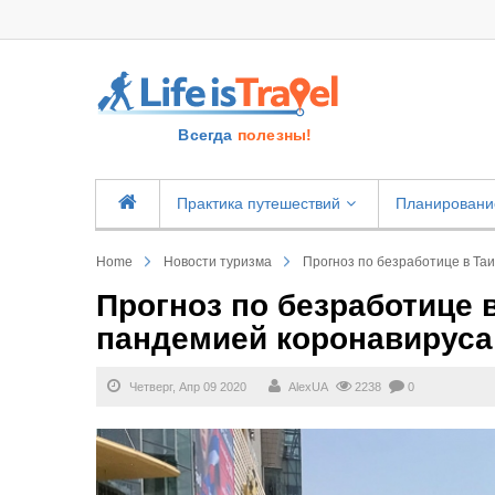
Всегда
полезны!
Практика путешествий
Планировани
Home
Новости туризма
Прогноз по безработице в Та
Прогноз по безработице в
пандемией коронавируса
Четверг, Апр 09 2020
AlexUA
2238
0