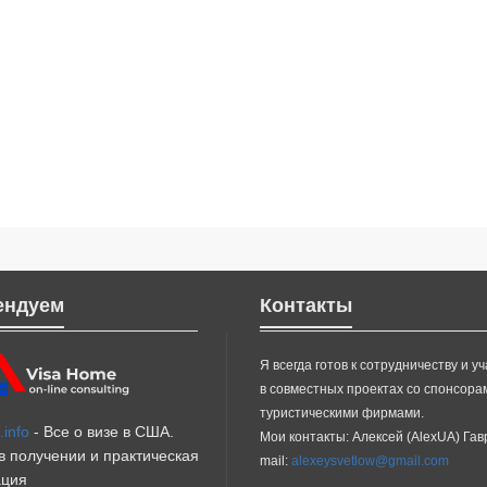
ендуем
Контакты
Я всегда готов к сотрудничеству и у
в совместных проектах со спонсора
туристическими фирмами.
info
- Все о визе в США.
Мои контакты: Алексей (AlexUA) Га
 получении и практическая
mail:
alexeysvetlow@gmail.com
ция