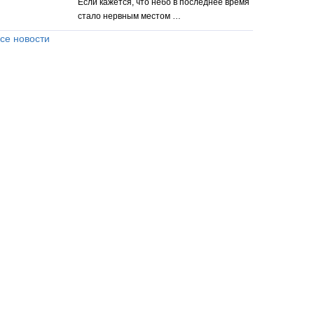
Если кажется, что небо в последнее время
стало нервным местом …
се новости