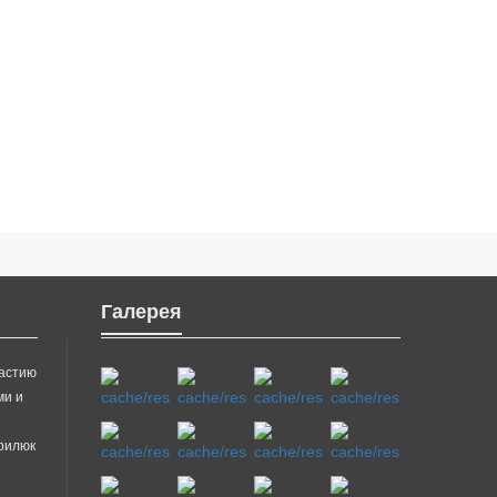
Галерея
частию
ми и
врилюк