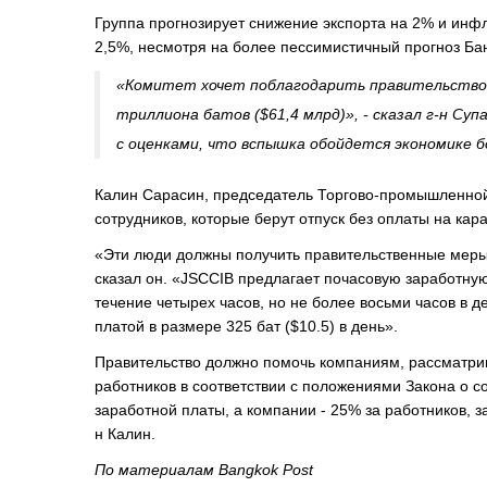
Группа прогнозирует снижение экспорта на 2% и инфл
2,5%, несмотря на более пессимистичный прогноз Бан
«Комитет хочет поблагодарить правительство 
триллиона батов ($61,4 млрд)», - сказал г-н С
с оценками, что вспышка обойдется экономике б
Калин Сарасин, председатель Торгово-промышленной
сотрудников, которые берут отпуск без оплаты на кар
«Эти люди должны получить правительственные меры
сказал он. «JSCCIB предлагает почасовую заработную 
течение четырех часов, но не более восьми часов в 
платой в размере 325 бат ($10.5) в день».
Правительство должно помочь компаниям, рассматри
работников в соответствии с положениями Закона о 
заработной платы, а компании - 25% за работников, з
н Калин.
По материалам Bangkok Post