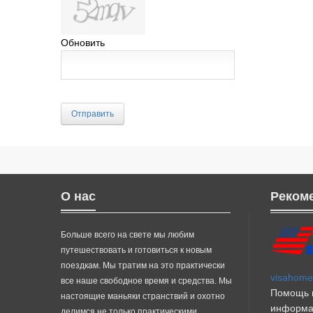
Обновить
Отправить
О нас
Реком
Больше всего на свете мы любим
путешествовать и готовиться к новым
поездкам. Мы тратим на это практически
visahome.
все наше свободное время и средства. Мы
Помощь в
настоящие маньяки странствий и охотно
информа
делимся не только практическими