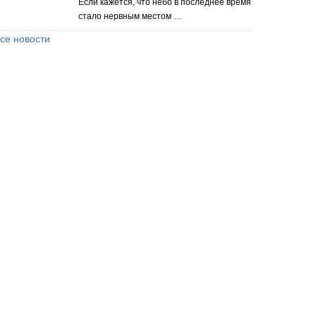
Если кажется, что небо в последнее время
стало нервным местом …
се новости