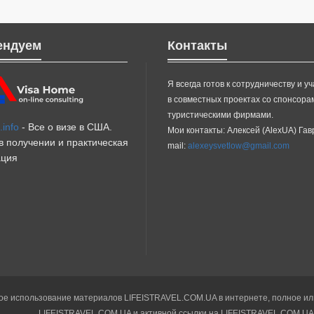
ендуем
Контакты
Я всегда готов к сотрудничеству и у
в совместных проектах со спонсора
туристическими фирмами.
info
- Все о визе в США.
Мои контакты: Алексей (AlexUA) Га
 получении и практическая
mail:
alexeysvetlow@gmail.com
ция
е использование материалов LIFEISTRAVEL.COM.UA в интернете, полное или 
LIFEISTRAVEL.COM.UA и активной ссылки на LIFEISTRAVEL.COM.UA