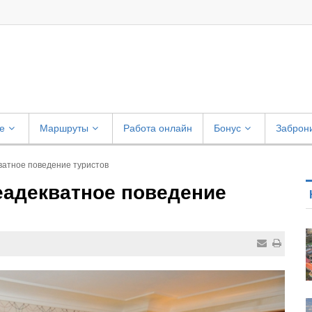
е
Маршруты
Работа онлайн
Бонус
Заброн
кватное поведение туристов
неадекватное поведение