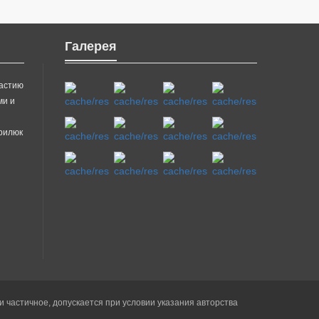
Галерея
частию
ми и
врилюк
частичное, допускается при условии указания авторства