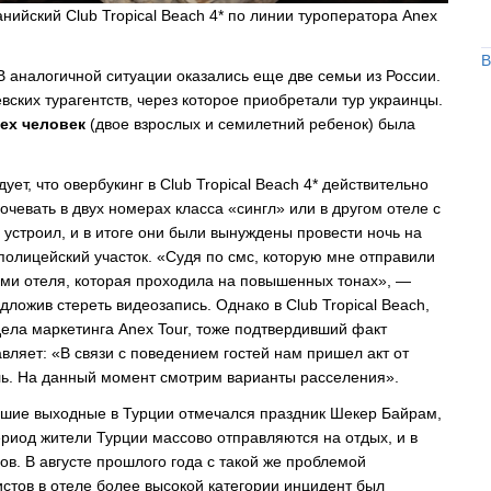
нийский Club Tropical Beach 4* по линии туроператора Anex
В
В аналогичной ситуации оказались еще две семьи из России.
вских турагентств, через которое приобретали тур украинцы.
рех человек
(двое взрослых и семилетний ребенок) была
ует, что овербукинг в Club Tropical Beach 4* действительно
евать в двух номерах класса «сингл» или в другом отеле с
устроил, и в итоге они были вынуждены провести ночь на
полицейский участок. «Судя по смс, которую мне отправили
ями отеля, которая проходила на повышенных тонах», —
дложив стереть видеозапись. Однако в Club Tropical Beach,
тдела маркетинга Anex Tour, тоже подтвердивший факт
вляет: «В связи с поведением гостей нам пришел акт от
ель. На данный момент смотрим варианты расселения».
вшие выходные в Турции отмечался праздник Шекер Байрам,
иод жители Турции массово отправляются на отдых, и в
в. В августе прошлого года с такой же проблемой
тов в отеле более высокой категории инцидент был