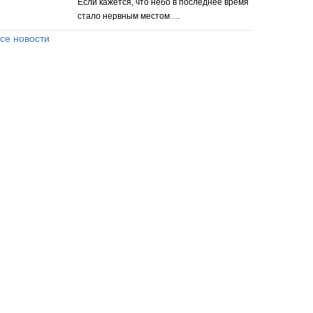
Если кажется, что небо в последнее время
стало нервным местом …
се новости