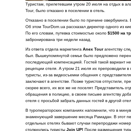
Туристам, прилетевшим утром 20 июля на отдых в ала
Tour, было отказано в поселении в отель.
Отказано в поселении было по причине овербукинга. 
Об этом TourDom.ua рассказал директор одного из кие
По его словам, путевка стоимостью около
$1500 на т
забронирована три недели назад.
Из ответа отдела маркетинга
Anex Tour
агентству след
был. Вышеупомянутой семье было предложено переноч
последующей компенсацией. Гостей такой вариант не 
рецепции отеля. А утром 21 июля их препроводили в 
туристы, из-за видеосъемки общения с представител
заключают в агентстве. Позже туристов отпустили, пре
скорее всего, их все же не поселят. Представитель о
обращения в полицию, в своем письме агентству доба
отеля с просьбой забрать данных гостей в другой от
В туроператорских компаниях напомнили, что в мину
знаменующий завершение месяца Рамадан. В этот пер
отдельных отелях бывают случаи перепродажи номеро
столкнулись туристы
Join UP!
После размещения турис