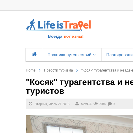
Всегда
полезны!
Практика путешествий
Планировани
Home
Новости туризма
"Косяк" турагентства и неаде
"Косяк" турагентства и 
туристов
Вторник, Июль 21 2015
AlexUA
2984
0