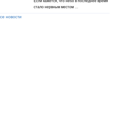
Если кажется, что небо в последнее время
стало нервным местом …
се новости