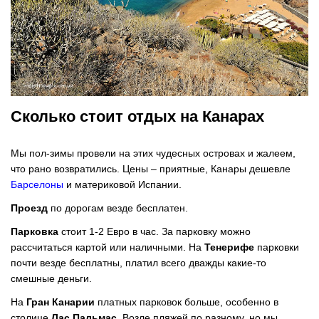
Сколько стоит отдых на Канарах
Мы пол-зимы провели на этих чудесных островах и жалеем,
что рано возвратились. Цены – приятные, Канары дешевле
Барселоны
и материковой Испании.
Проезд
по дорогам везде бесплатен.
Парковка
стоит 1-2 Евро в час. За парковку можно
рассчитаться картой или наличными. На
Тенерифе
парковки
почти везде бесплатны, платил всего дважды какие-то
смешные деньги.
На
Гран Канарии
платных парковок больше, особенно в
столице
Лас Пальмас
. Возле пляжей по разному, но мы