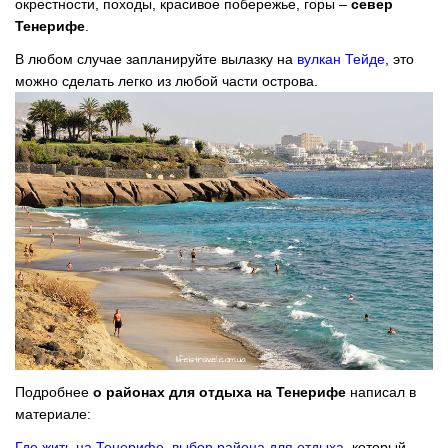
окрестности, походы, красивое побережье, горы –
север
Тенерифе
.
В любом случае запланируйте вылазку на
вулкан Тейде
, это
можно сделать легко из любой части острова.
Подробнее
о районах для отдыха на Тенерифе
написал в
материале:
Где жить на Тенерифе, выбор района для отдыха
, который