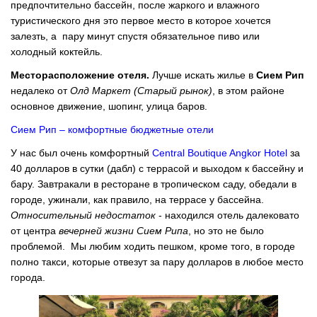
предпочтительно бассейн, после жаркого и влажного
туристического дня это первое место в которое хочется
залезть, а пару минут спустя обязательное пиво или
холодный коктейль.
Месторасположение отеля.
Лучше искать жилье в
Сием Рип
недалеко от
Олд Маркет (Старый рынок)
, в этом районе
основное движение, шопинг, улица баров.
Сием Рип – комфортные бюджетные отели
У нас был очень комфортный
Central Boutique Angkor Hotel
за
40 долларов в сутки (дабл) с террасой и выходом к бассейну и
бару. Завтракали в ресторане в тропическом саду, обедали в
городе, ужинали, как правило, на террасе у бассейна.
Относительный недостаток
- находился отель далековато
от центра
вечерней жизни Сием Рипа
, но это не было
проблемой. Мы любим ходить пешком, кроме того, в городе
полно такси, которые отвезут за пару долларов в любое место
города.