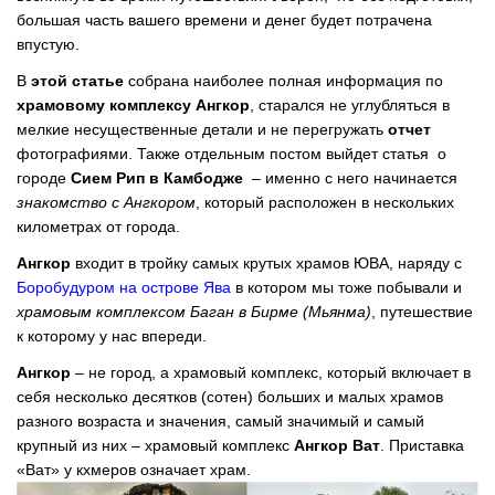
большая часть вашего времени и денег будет потрачена
впустую.
В
этой статье
собрана наиболее полная информация по
храмовому комплексу Ангкор
, старался не углубляться в
мелкие несущественные детали и не перегружать
отчет
фотографиями. Также отдельным постом выйдет статья о
городе
Сием Рип в Камбодже
– именно с него начинается
знакомство с Ангкором
, который расположен в нескольких
километрах от города.
Ангкор
входит в тройку самых крутых храмов ЮВА, наряду с
Боробудуром на острове Ява
в котором мы тоже побывали и
храмовым комплексом Баган в Бирме (Мьянма)
, путешествие
к которому у нас впереди.
Ангкор
– не город, а храмовый комплекс, который включает в
себя несколько десятков (сотен) больших и малых храмов
разного возраста и значения, самый значимый и самый
крупный из них – храмовый комплекс
Ангкор Ват
. Приставка
«Ват» у кхмеров означает храм.