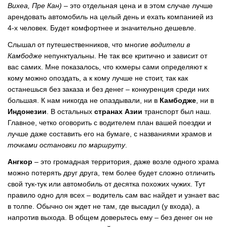
Вихеа, Пре Кан)
– это отдельная цена и в этом случае лучше
арендовать автомобиль на целый день и ехать компанией из
4-х человек. Будет комфортнее и значительно дешевле.
Слышал от путешественников, что многие
водители в
Камбодже
непунктуальны. Не так все критично и зависит от
вас самих. Мне показалось, что кхмеры сами определяют к
кому можно опоздать, а к кому лучше не стоит, так как
останешься без заказа и без денег – конкуренция среди них
большая. К нам никогда не опаздывали, ни в
Камбодже
, ни в
Индонезии
. В остальных
странах Азии
транспорт был наш.
Главное, четко оговорить с водителем план вашей поездки и
лучше даже составить его на бумаге, с названиями храмов и
точками остановки
по
маршруту
.
Ангкор
– это громадная территория, даже возле одного храма
можно потерять друг друга, тем более будет сложно отличить
свой тук-тук или автомобиль от десятка похожих чужих. Тут
правило одно для всех – водитель сам вас найдет и узнает вас
в толпе. Обычно он ждет не там, где высадил (у входа), а
напротив выхода. В общем доверьтесь ему – без денег он не