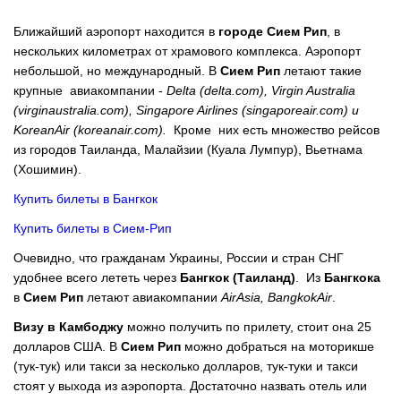
Ближайший аэропорт находится в
городе Сием Рип
, в
нескольких километрах от храмового комплекса. Аэропорт
небольшой, но международный. В
Сием Рип
летают такие
крупные авиакомпании -
Delta (delta.com), Virgin Australia
(virginaustralia.com), Singapore Airlines (singaporeair.com) и
KoreanAir (koreanair.com).
Кроме них есть множество рейсов
из городов Таиланда, Малайзии (Куала Лумпур), Вьетнама
(Хошимин).
Купить билеты в Бангкок
Купить билеты в Сием-Рип
Очевидно, что гражданам Украины, России и стран СНГ
удобнее всего лететь через
Бангкок (Таиланд)
. Из
Бангкока
в
Сием Рип
летают авиакомпании
AirAsia, BangkokAir
.
Визу в Камбоджу
можно получить по прилету, стоит она 25
долларов США. В
Сием Рип
можно добраться на моторикше
(тук-тук) или такси за несколько долларов, тук-туки и такси
стоят у выхода из аэропорта. Достаточно назвать отель или