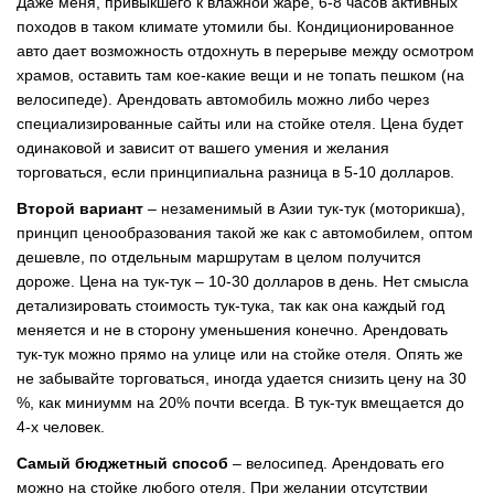
Даже меня, привыкшего к влажной жаре, 6-8 часов активных
походов в таком климате утомили бы. Кондиционированное
авто дает возможность отдохнуть в перерыве между осмотром
храмов, оставить там кое-какие вещи и не топать пешком (на
велосипеде). Арендовать автомобиль можно либо через
специализированные сайты или на стойке отеля. Цена будет
одинаковой и зависит от вашего умения и желания
торговаться, если принципиальна разница в 5-10 долларов.
Второй вариант
– незаменимый в Азии тук-тук (моторикша),
принцип ценообразования такой же как с автомобилем, оптом
дешевле, по отдельным маршрутам в целом получится
дороже. Цена на тук-тук – 10-30 долларов в день. Нет смысла
детализировать стоимость тук-тука, так как она каждый год
меняется и не в сторону уменьшения конечно. Арендовать
тук-тук можно прямо на улице или на стойке отеля. Опять же
не забывайте торговаться, иногда удается снизить цену на 30
%, как миниумм на 20% почти всегда. В тук-тук вмещается до
4-х человек.
Самый бюджетный способ
– велосипед. Арендовать его
можно на стойке любого отеля. При желании отсутствии