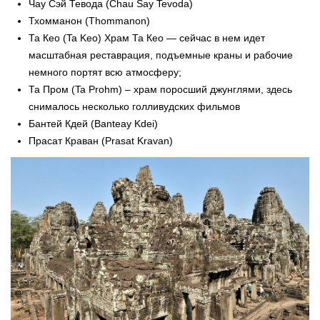
Чау Сэй Тевода (Chau Say Tevoda)
Тхомманон (Thommanon)
Та Кео (Ta Keo) Храм Та Кео — сейчас в нем идет
масштабная реставрация, подъемные краны и рабочие
немного портят всю атмосферу;
Та Пром (Ta Prohm) – храм поросший джунглями, здесь
снималось несколько голливудских фильмов
Бантей Кдей (Banteay Kdei)
Прасат Краван (Prasat Kravan)