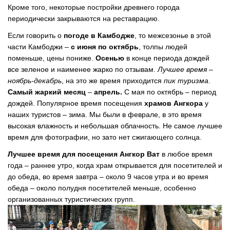
Кроме того, некоторые постройки древнего города
периодически закрываются на реставрацию.
Если говорить о
погоде в Камбодже
, то межсезонье в этой
части Камбоджи –
с июня по октябрь
, толпы людей
поменьше, цены пониже.
Осенью
в конце периода дождей
все зеленое и наименее жарко по отзывам.
Лучшее время –
ноябрь-декабрь
, на это же время приходится
пик туризма
.
Самый жаркий месяц
–
апрель.
С мая по октябрь – период
дождей. Популярное время посещения
храмов Ангкора
у
наших туристов – зима. Мы были в феврале, в это время
высокая влажность и небольшая облачность. Не самое лучшее
время для фотографии, но зато нет сжигающего солнца.
Лучшее время для посещения
Ангкор Ват
в любое время
года – раннее утро, когда храм открывается для посетителей и
до обеда, во время завтра – около 9 часов утра и во время
обеда – около полудня посетителей меньше, особенно
организованных туристических групп.