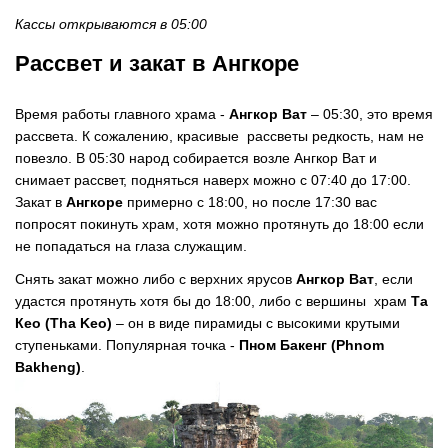
Кассы открываются в 05:00
Рассвет и закат в Ангкор
е
Время работы главного храма -
Ангкор Ват
– 05:30, это время
рассвета. К сожалению, красивые рассветы редкость, нам не
повезло. В 05:30 народ собирается возле Ангкор Ват и
снимает рассвет, подняться наверх можно с 07:40 до 17:00.
Закат в
Ангкоре
примерно с 18:00, но после 17:30 вас
попросят покинуть храм, хотя можно протянуть до 18:00 если
не попадаться на глаза служащим.
Снять закат можно либо с верхних ярусов
Ангкор Ват
, если
удастся протянуть хотя бы до 18:00, либо с вершины храм
Та
Кео (Tha Keo)
– он в виде пирамиды с высокими крутыми
ступеньками. Популярная точка -
Пном Бакенг (Phnom
Bakheng)
.