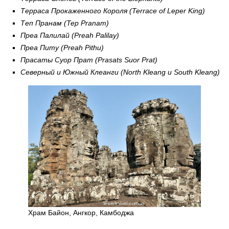
Терраса Прокаженного Короля (Terrace of Leper King)
Теп Пранам (Tep Pranam)
Преа Палилай (Preah Palilay)
Преа Питу (Preah Pithu)
Прасаты Суор Прат (Prasats Suor Prat)
Северный и Южный Клеанги (North Kleang и South Kleang)
Храм Байон, Ангкор, Камбоджа