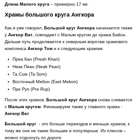
Длина Малого круга
– примерно 17 км.
Храмы большого круга Ангкора
Как я уже говорил,
Большой круг Ангкора
начинается также
у
Ангкор Ват
, совпадает с Малым кругом до храма Байон.
Дальше путь продолжается к северным воротам храмового
комплекса
Ангкор Том
и к следующим храмам:
Преa Кан (Preah Khan)
Неак Пеан (Neak Pean)
Та Сом (Ta Som)
Восточный Мебон (East Mebon)
Пре Руп (Pre Rup)
После этих храмов,
Большой круг Ангкора
снова сливается
с
Малым кругом
. Финишируем также у главного храма -
Ангкор Ват
.
Большой круг
- это больше переездов и меньше храмов, к
тому же они не такие большие и популярные. Из плюсов –
можно отдохнуть по дороге.