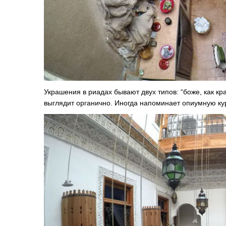
Украшения в риадах бывают двух типов: “боже, как крас
выглядит органично. Иногда напоминает опиумную кур