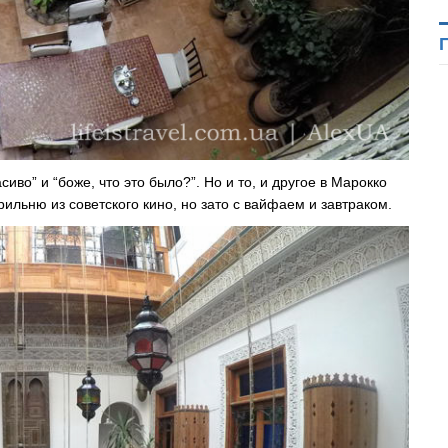
иво” и “боже, что это было?”. Но и то, и другое в Марокко
ильню из советского кино, но зато с вайфаем и завтраком.