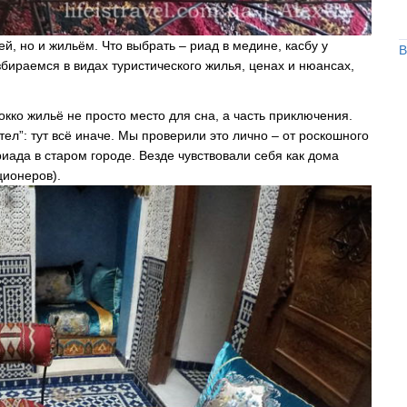
й, но и жильём. Что выбрать – риад в медине, касбу у
В
бираемся в видах туристического жилья, ценах и нюансах,
кко жильё не просто место для сна, а часть приключения.
тел”: тут всё иначе. Мы проверили это лично – от роскошного
риада в старом городе. Везде чувствовали себя как дома
ционеров).