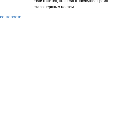
Если кажется, что небо в последнее время
стало нервным местом …
се новости