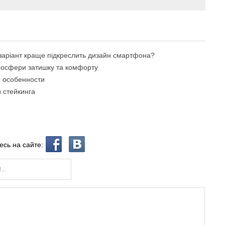
й варіант краще підкреслить дизайн смартфона?
тмосфери затишку та комфорту
х особенности
и стейкинга
есь на сайте: