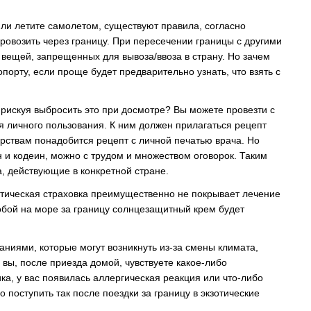
 или летите самолетом, существуют правила, согласно
ровозить через границу. При пересечении границы с другими
 вещей, запрещенных для вывоза/ввоза в страну. Но зачем
порту, если проще будет предварительно узнать, что взять с
е рискуя выбросить это при досмотре? Вы можете провезти с
я личного пользования. К ним должен прилагаться рецепт
арствам понадобится рецепт с личной печатью врача. Но
 и кодеин, можно с трудом и множеством оговорок. Таким
а, действующие в конкретной стране.
ристическая страховка преимущественно не покрывает лечение
собой на море за границу солнцезащитный крем будет
ниями, которые могут возникнуть из-за смены климата,
 вы, после приезда домой, чувствуете какое-либо
ка, у вас появилась аллергическая реакция или что-либо
 поступить так после поездки за границу в экзотические