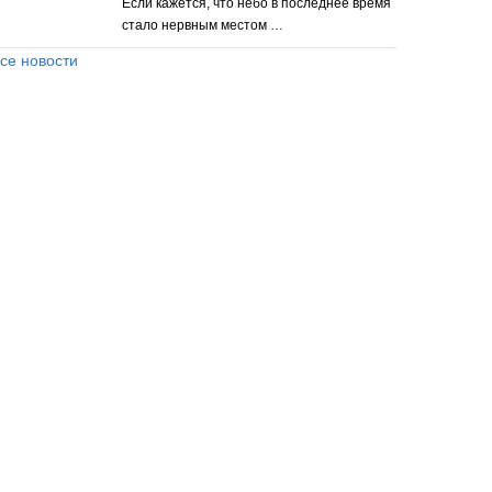
Если кажется, что небо в последнее время
стало нервным местом …
се новости