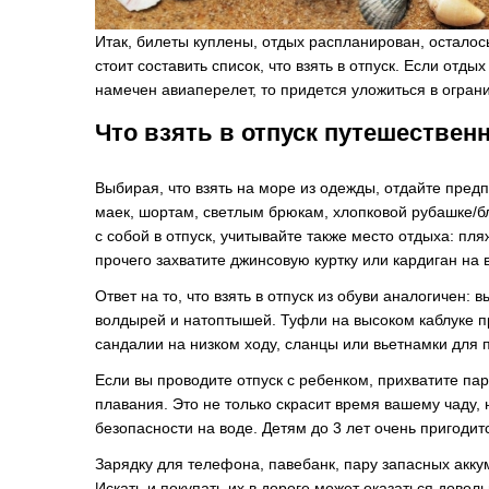
Итак, билеты куплены, отдых распланирован, осталоcь
стоит составить список, что взять в отпуск. Если отды
намечен авиаперелет, то придется уложиться в ограни
Что взять в отпуск путешествен
Выбирая, что взять на море из одежды, отдайте пре
маек, шортам, светлым брюкам, хлопковой рубашке/б
с собой в отпуск, учитывайте также место отдыха: пл
прочего захватите джинсовую куртку или кардиган на 
Ответ на то, что взять в отпуск из обуви аналогичен: 
волдырей и натоптышей. Туфли на высоком каблуке пр
сандалии на низком ходу, сланцы или вьетнамки для 
Если вы проводите отпуск с ребенком, прихватите пару
плавания. Это не только скрасит время вашему чаду, 
безопасности на воде. Детям до 3 лет очень пригодит
Зарядку для телефона, павебанк, пару запасных аккум
Искать и покупать их в дороге может оказаться довол