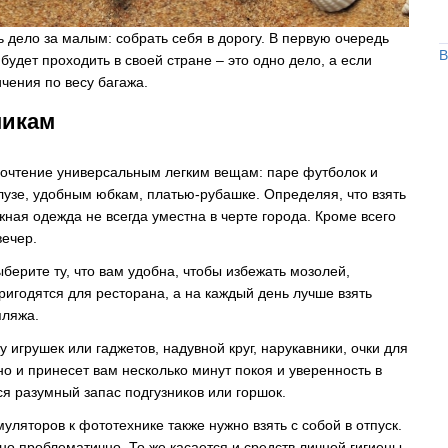
 дело за малым: собрать себя в дорогу. В первую очередь
В
х будет проходить в своей стране – это одно дело, а если
чения по весу багажа.
никам
дпочтение универсальным легким вещам: паре футболок и
лузе, удобным юбкам, платью-рубашке. Определяя, что взять
яжная одежда не всегда уместна в черте города. Кроме всего
вечер.
выберите ту, что вам удобна, чтобы избежать мозолей,
игодятся для ресторана, а на каждый день лучше взять
пляжа.
 игрушек или гаджетов, надувной круг, нарукавники, очки для
но и принесет вам несколько минут покоя и уверенность в
ся разумный запас подгузников или горшок.
уляторов к фототехнике также нужно взять с собой в отпуск.
ьно проблематично. То же касается и средств личной гигиены