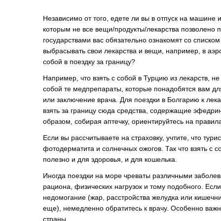
Независимо от того, едете ли вы в отпуск на машине
которым не все вещи/продукты/лекарства позволено п
государствами вас обязательно ознакомят со списком
выбрасывать свои лекарства и вещи, например, в аэро
собой в поездку за границу?
Например, что взять с собой в Турцию из лекарств, н
собой те медпрепараты, которые понадобятся вам дл
или заключение врача. Для поездки в Болгарию к лек
взять за границу сюда средства, содержащие эфедрин
образом, собирая аптечку, ориентируйтесь на правил
Если вы рассчитываете на страховку, учтите, что ту
фотодерматита и солнечных ожогов. Так что взять с 
полезно и для здоровья, и для кошелька.
Иногда поездки на море чреваты различными заболева
рациона, физических нагрузок и тому подобного. Если
недомогание (жар, расстройства желудка или кишечни
еще), немедленно обратитесь к врачу. Особенно важно
страны.