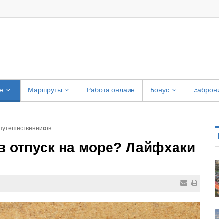
е
Маршруты
Работа онлайн
Бонус
Заброн
я путешественников
 в отпуск на море? Лайфхаки