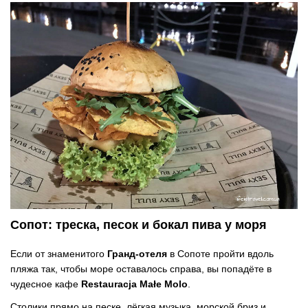
Сопот: треска, песок и бокал пива у моря
Если от знаменитого
Гранд-отеля
в Сопоте пройти вдоль
пляжа так, чтобы море оставалось справа, вы попадёте в
чудесное кафе
Restauracja Małe Molo
.
Столики прямо на песке, лёгкая музыка, морской бриз и