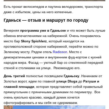
Есть прокат велосипедов и паутина велодорожек, транспорта
даже с избытком, цены на него копеечные.
Гданьск — отзыв и маршрут по городу
Вечерняя
программа уже в Гданьске
и что может быть лучше
обмена впечатлениями на набережной. Очень понравилось
место бар
Słony Spichlerz
, который находится на
противоположной стороне набережной, перейти можно по
Зеленому мосту. Рядом отель
Radisson
. Место с
демократичными ценами и внутренним фуд-кортом с кухней
народов мира. Фасад — уютный бар со стеклянной передней
стеной и столиками на улице. Рекомендую его.
День третий
полностью посвящаем
Гданьску
. Начинаем от
Золотых ворот, идем по главной
улице Dluga
до
Ратуши и
главной
площади
, которая представляет собой правильный
прямоугольник с пряничными домиками по периметру. Все
очень кукольно красиво, каждый домик хочется
сфотографировать и мы себя не сдерживаем.