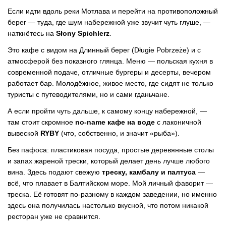
Если идти вдоль реки Мотлава и перейти на противоположный
берег — туда, где шум набережной уже звучит чуть глуше, —
наткнётесь на
Słony Spichlerz
.
Это кафе с видом на Длинный берег (Długie Pobrzeże) и с
атмосферой без показного глянца. Меню — польская кухня в
современной подаче, отличные бургеры и десерты, вечером
работает бар. Молодёжное, живое место, где сидят не только
туристы с путеводителями, но и сами гданьчане.
А если пройти чуть дальше, к самому концу набережной, —
там стоит скромное
no-name кафе на воде
с лаконичной
вывеской
RYBY
(что, собственно, и значит «рыба»).
Без пафоса: пластиковая посуда, простые деревянные столы
и запах жареной трески, который делает день лучше любого
вина. Здесь подают свежую
треску, камбалу и палтуса
—
всё, что плавает в Балтийском море. Мой личный фаворит —
треска. Её готовят по-разному в каждом заведении, но именно
здесь она получилась настолько вкусной, что потом никакой
ресторан уже не сравнится.