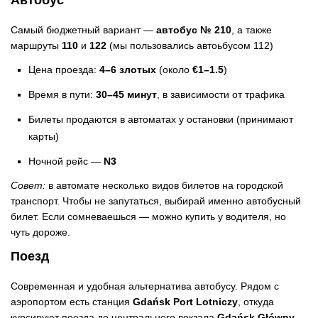
Самый бюджетный вариант —
автобус № 210
, а также
маршруты
110
и
122
(мы пользовались автоьбусом 112)
Цена проезда:
4–6 злотых
(около
€1–1.5
)
Время в пути:
30–45 минут
, в зависимости от трафика
Билеты продаются в автоматах у остановки (принимают
карты)
Ночной рейс —
N3
Совет:
в автомате несколько видов билетов на городской
транспорт. Чтобы не запутаться, выбирай именно автобусный
билет. Если сомневаешься — можно купить у водителя, но
чуть дороже.
Поезд
Современная и удобная альтернатива автобусу. Рядом с
аэропортом есть станция
Gdańsk Port Lotniczy
, откуда
курсируют поезда до центрального вокзала
Gdańsk Główny
.