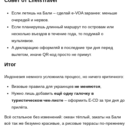
Совет от LifeIsTravel
Если летишь на Бали – сделай e-VOA заранее: меньше
очередей и нервов.
Если планируешь длинный маршрут по островам или
несколько въездов в течение года, то подумай о
мультивизе.
А декларацию оформляй в последние три дня перед
вылетом, иначе QR-код просто не примут.
Итог
Индонезия немного усложнила процесс, но ничего критичного:
Визовые правила для украинцев
не меняются
,
Нужно лишь добавить
ещё одну галочку в
туристическом чек-листе
– оформить E-CD за три дня до
прилёта.
Всё остальное без изменений: океан тёплый, закаты на Бали
всё так же безумно красивые, а рисовые террасы по-прежнему