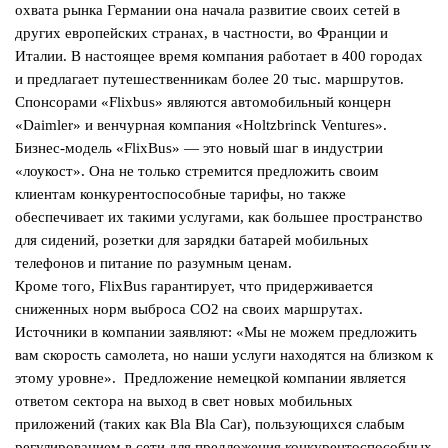
охвата рынка Германии она начала развитие своих сетей в
других европейских странах, в частности, во Франции и
Италии. В настоящее время компания работает в 400 городах
и предлагает путешественникам более 20 тыс. маршрутов.
Спонсорами «Flixbus» являются автомобильный концерн
«Daimler» и венчурная компания «Holtzbrinck Ventures».
Бизнес-модель «FlixBus» — это новый шаг в индустрии
«лоукост». Она не только стремится предложить своим
клиентам конкурентоспособные тарифы, но также
обеспечивает их такими услугами, как большее пространство
для сидений, розетки для зарядки батарей мобильных
телефонов и питание по разумным ценам.
Кроме того, FlixBus гарантирует, что придерживается
сниженных норм выброса CO2 на своих маршрутах.
Источники в компании заявляют: «Мы не можем предложить
вам скорость самолета, но наши услуги находятся на близком к
этому уровне».
Предложение немецкой компании является
ответом сектора на выход в свет новых мобильных
приложений (таких как Bla Bla Car), пользующихся слабым
регулированием в сети для предложения конкурентоспособных