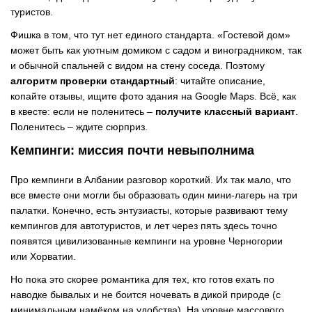
туристов.
Фишка в том, что тут нет единого стандарта. «Гостевой дом»
может быть как уютным домиком с садом и виноградником, так
и обычной спальней с видом на стену соседа. Поэтому
алгоритм проверки стандартный
: читайте описание,
копайте отзывы, ищите фото здания на Google Maps. Всё, как
в квесте: если не поленитесь
–
получите классный вариант
.
Поленитесь
–
ждите сюрприз.
Кемпинги: миссия почти невыполнима
Про кемпинги в Албании разговор короткий. Их так мало, что
все вместе они могли бы образовать один мини-лагерь на три
палатки. Конечно, есть энтузиасты, которые развивают тему
кемпингов для автотуристов, и лет через пять здесь точно
появятся цивилизованные кемпинги на уровне Черногории
или Хорватии.
Но пока это скорее романтика для тех, кто готов ехать по
наводке бывалых и не боится ночевать в дикой природе (с
минимальным намёком на удобства). На уровне массового