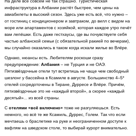
На деле всё совсем не так страшно. Туристическая
инфраструктура в Албании растёт быстрее, чем цены на
авиабилеты в высокий сезон. Здесь уже есть всё, что нужно
–
от гостиниц с кондиционером и завтраком, до вилл с видом на
море или апартаментов с хозяйкой, которая каждое утро печёт
вам лепёшки. Есть даже гестхаусы, где вы почувствуете себя
частью албанской семьи (с обязательной ракией по вечерам),
мы случайно оказались в таком когда искали жилье во Влёре.
Однако, нюансы есть. Любителям роскоши сразу
предупреждение:
Албания
–
не Турция и не ОАЭ.
Пятизвёздочные отели тут встретишь не чаще чем свободный
шезлонг у бассейна в Ксамиле в августе. Большинство 4–5*
отелей сосредоточены в Тиране, Дурресе и Влёре. Причём,
пятизвёздочные это не «каждый второй», а скорее «каждый
десятый»... из всей страны.
С
отелями «всё включено»
тоже не разгуляешься. Есть
немного, но всё те же Ксамиль, Дуррес, Голем. Так что если
мечтаешь о браслетике на руке и неограниченном доступе к
вафлям на шведском столе, то выбирай курорт внимательно.