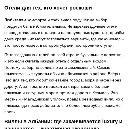
Отели для тех, кто хочет роскоши
Любителям комфорта и трёх видов подушек на выбор
придётся быть избирательными. Четырёхзвёздочные отели
сосредоточились в столице и на популярных курортах, причём
даже среди них могут встречаться варианты, где люкс-номер
–
это просто номер, в котором убрали посторонние стулья.
Пятизвёздочных отелей по всей стране буквально с полсотни,
и это если считать каждый отель с отдельным входом.
Поэтому выбор не велик, но зато эксклюзивный. Самые
взыскательные туристы обычно обживаются в районе Влёры
–
это для тех, кто любит сочетание города, моря и кафе через
дорогу. А вот тем, кто приехал за открытками с белыми
пляжами и лазурным морем прямая дорога в Ксамиль. Это
местный «Мальдивский уголок», правда без водных вилл, но с
пляжем, где песок действительно белее, чем зубы в рекламе
пасты.
Виллы в Албании: где заканчивается luxury и
начинается… креативная экономика