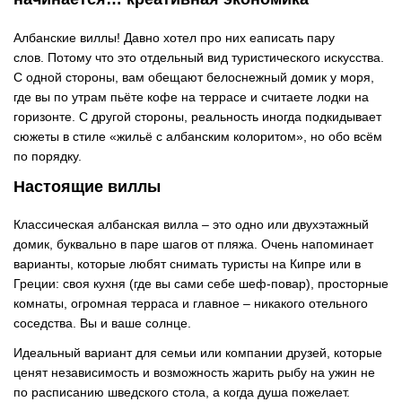
Албанские виллы! Давно хотел про них еаписать пару
слов. Потому что это отдельный вид туристического искусства.
С одной стороны, вам обещают белоснежный домик у моря,
где вы по утрам пьёте кофе на террасе и считаете лодки на
горизонте. С другой стороны, реальность иногда подкидывает
сюжеты в стиле «жильё с албанским колоритом», но обо всём
по порядку.
Настоящие виллы
Классическая албанская вилла
–
это одно или двухэтажный
домик, буквально в паре шагов от пляжа. Очень напоминает
варианты, которые любят снимать туристы на Кипре или в
Греции: своя кухня (где вы сами себе шеф-повар), просторные
комнаты, огромная терраса и главное
–
никакого отельного
соседства. Вы и ваше солнце.
Идеальный вариант для семьи или компании друзей, которые
ценят независимость и возможность жарить рыбу на ужин не
по расписанию шведского стола, а когда душа пожелает.