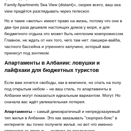
Family Apartments Sea View (distant)», скорее всего, ваш sea
view придётся разглядывать через телескоп.
Но и такие «виллы» имеют право на жизнь, потому что они в
два-три раза дешевле настоящих домов у моря, и для
бюджетного отдыха это может быть неплохим компромиссом.
Главное, не ждать от них того, чего там нет: лакшери-вайба,
частного бассейна и утреннего капучино, который вам
принесут под зонтиком.
Апартаменты в Албании: ловушки и
лайфхаки для бюджетных туристов
Если вам хочется свободы, как в кемпинге, но спать на полу
под открытым небом
–
не ваш стиль, то апартаменты в
Албании могут показаться идеальным вариантом. Могут. Но
сначала вас ждёт увлекательная лотерея.
Апартаменты
–
самый демократичный и непредсказуемый
тип жилья в Албании. Это как заказывать "сюрприз-бокс" в
интернете: вы точно получите жильё, но вот что именно
откроется за дверью — интрига до последнего.