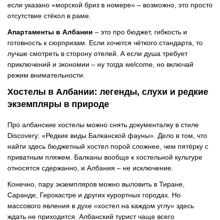
если указано «морской бриз в номере»
–
возможно, это просто
отсутствие стёкол в раме.
Апартаменты в Албании
–
это про бюджет, гибкость и
готовность к сюрпризам. Если хочется чёткого стандарта, то
лучше смотреть в сторону отелей. А если душа требует
приключений и экономии
–
ну тогда welcome, но включай
режим внимательности.
Хостелы в Албании: легенды, слухи и редкие
экземпляры в природе
Про албанские хостелы можно снять документалку в стиле
Discovery: «Редкие виды Балканской фауны». Дело в том, что
найти здесь бюджетный хостел порой сложнее, чем пятёрку с
приватным пляжем. Балканы вообще к хостельной культуре
относятся сдержанно, и Албания
–
не исключение.
Конечно, пару экземпляров можно выловить в Тиране,
Саранде, Гирокастре и других курортных городах. Но
массового явления в духе «хостел на каждом углу» здесь
ждать не приходится. Албанский турист чаще всего