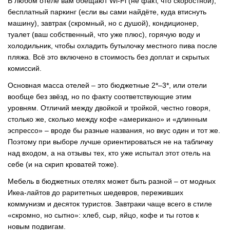
В любом отеле вам обещают Wi-Fi (не факт, что скоростной),
бесплатный паркинг (если вы сами найдёте, куда втиснуть
машину), завтрак (скромный, но с душой), кондиционер,
туалет (ваш собственный, что уже плюс), горячую воду и
холодильник, чтобы охладить бутылочку местного пива после
пляжа. Всё это включено в стоимость без доплат и скрытых
комиссий.
Основная масса отелей
–
это бюджетные 2*–3*, или отели
вообще без звёзд, но по факту соответствующие этим
уровням. Отличий между двойкой и тройкой, честно говоря,
столько же, сколько между кофе «американо» и «длинным
эспрессо»
–
вроде бы разные названия, но вкус один и тот же.
Поэтому при выборе лучше ориентироваться не на табличку
над входом, а на отзывы тех, кто уже испытал этот отель на
себе (и на скрип кроватей тоже).
Мебель в бюджетных отелях может быть разной
–
от модных
Икеа-лайтов до раритетных шедевров, переживших
коммунизм и десяток туристов. Завтраки чаще всего в стиле
«скромно, но сытно»: хлеб, сыр, яйцо, кофе и ты готов к
новым подвигам.