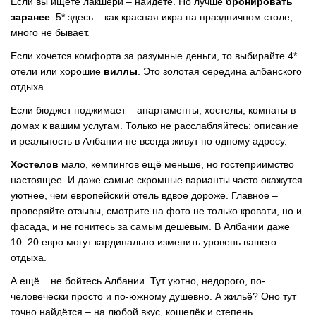
Если вы ищете лакшери
–
найдёте. Но лучше
бронировать
заранее
: 5* здесь
–
как красная икра на праздничном столе,
много не бывает.
Если хочется комфорта за разумные деньги, то выбирайте 4*
отели или хорошие
виллы
. Это золотая середина албанского
отдыха.
Если бюджет поджимает
–
апартаменты, хостелы, комнаты в
домах к вашим услугам. Только не расслабляйтесь: описание
и реальность в Албании не всегда живут по одному адресу.
Хостелов
мало, кемпингов ещё меньше, но гостеприимство
настоящее. И даже самые скромные варианты часто окажутся
уютнее, чем европейский отель вдвое дороже. Главное
–
проверяйте отзывы, смотрите на фото не только кровати, но и
фасада, и не гонитесь за самым дешёвым. В Албании даже
10–20 евро могут кардинально изменить уровень вашего
отдыха.
А ещё... не бойтесь Албании. Тут уютно, недорого, по-
человечески просто и по-южному душевно. А жильё? Оно тут
точно найдётся
–
на любой вкус, кошелёк и степень