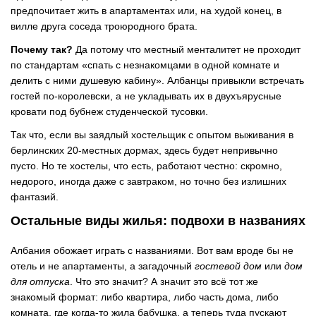
предпочитает жить в апартаментах или, на худой конец, в
вилле друга соседа троюродного брата.
Почему так?
Да потому что местный менталитет не проходит
по стандартам «спать с незнакомцами в одной комнате и
делить с ними душевую кабину». Албанцы привыкли встречать
гостей по-королевски, а не укладывать их в двухъярусные
кровати под бубнеж студенческой тусовки.
Так что, если вы заядлый хостельщик с опытом выживания в
берлинских 20-местных дормах, здесь будет непривычно
пусто. Но те хостелы, что есть, работают честно: скромно,
недорого, иногда даже с завтраком, но точно без излишних
фантазий.
Остальные виды жилья: подвохи в названиях
Албания обожает играть с названиями. Вот вам вроде бы не
отель и не апартаменты, а загадочный
гостевой дом
или
дом
для отпуска
. Что это значит? А значит это всё тот же
знакомый формат: либо квартира, либо часть дома, либо
комната, где когда-то жила бабушка, а теперь туда пускают