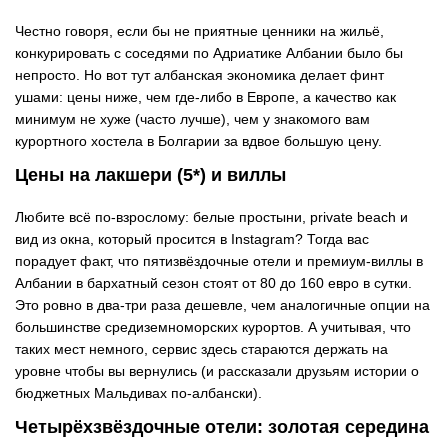
Честно говоря, если бы не приятные ценники на жильё,
конкурировать с соседями по Адриатике Албании было бы
непросто. Но вот тут албанская экономика делает финт
ушами: цены ниже, чем где-либо в Европе, а качество как
минимум не хуже (часто лучше), чем у знакомого вам
курортного хостела в Болгарии за вдвое большую цену.
Цены на лакшери (5*) и виллы
Любите всё по-взрослому: белые простыни, private beach и
вид из окна, который просится в Instagram? Тогда вас
порадует факт, что пятизвёздочные отели и премиум-виллы в
Албании в бархатный сезон стоят от 80 до 160 евро в сутки.
Это ровно в два-три раза дешевле, чем аналогичные опции на
большинстве средиземноморских курортов. А учитывая, что
таких мест немного, сервис здесь стараются держать на
уровне чтобы вы вернулись (и рассказали друзьям истории о
бюджетных Мальдивах по-албански).
Четырёхзвёздочные отели: золотая середина