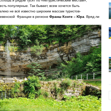
сплошь и рядом тусят по «нетуристическим местам»,
есть популярные. Так бывает, всем хочется быть
далеко не всё известно широким массам туристов-
ревенской Франции в регионе
Франш Конте – Юра
. Вряд ли