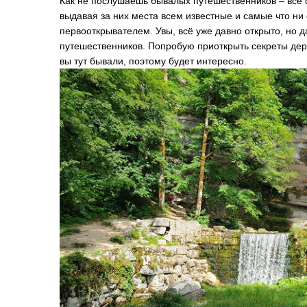
Как не послушаешь бывалых путешественников – все 
выдавая за них места всем известные и самые что ни 
первооткрывателем. Увы, всё уже давно открыто, но 
путешественников. Попробую приоткрыть секреты де
вы тут бывали, поэтому будет интересно.