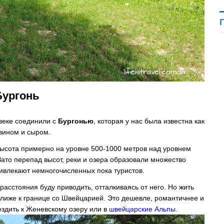
Бургонь
веке соединили с
Бургонью
, которая у нас была известна как
вином и сыром.
высота примерно на уровне 500-1000 метров над уровнем
Зато перепад высот, реки и озера образовали множество
ивлекают немногочисленных пока туристов.
 расстояния буду приводить, отталкиваясь от него. Но жить
ближе к границе со Швейцарией. Это дешевле, романтичнее и
ездить к Женевскому озеру или в
швейцарские Альпы
.