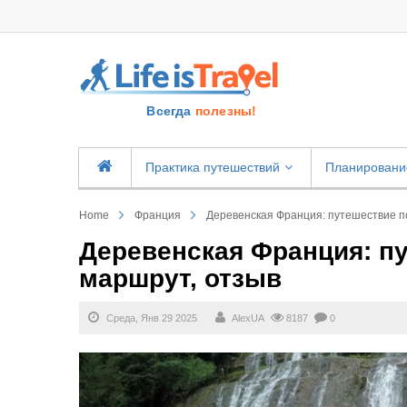
Всегда
полезны!
Практика путешествий
Планировани
Home
Франция
Деревенская Франция: путешествие п
Деревенская Франция: п
маршрут, отзыв
Среда, Янв 29 2025
AlexUA
8187
0