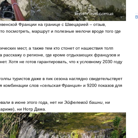
В
венской Франции на границе с Швецарией – отзыв,
что посмотреть, маршрут и полезные мелочи вроде того где
еских мест, а также тем кто стонет от нашествия толп
, а расскажу о регионе, где кроме отдыхающих французов и
ет. Хотя не готов гарантировать, что к условному 2030 году
олпы туристов даже в пик сезона наглядно свидетельствует
для комбинации слов
«сельская Франция»
и 9200 показов для
вали в июне этого года, нет ни
Эйфелевой башни
, ни
Париже), ни Нотр Дама.