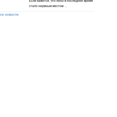
Если кажется, что небо в последнее время
стало нервным местом …
се новости