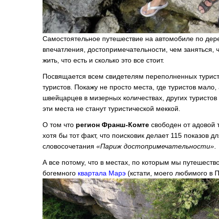
Самостоятельное путешествие на автомобиле по дере
впечатления, достопримечательности, чем заняться, 
жить, что есть и сколько это все стоит.
Посвящается всем свидетелям переполненных туристич
туристов. Покажу не просто места, где туристов мало
швейцарцев в мизерных количествах, других туристов н
эти места не станут туристической меккой.
О том что
регион Франш-Комте
свободен от адовой т
хотя бы тот факт, что поисковик делает 115 показов 
словосочетания
«Париж достопримечательности»
.
А все потому, что в местах, по которым мы путешество
богемного
квартала Марэ
(кстати, моего любимого в 