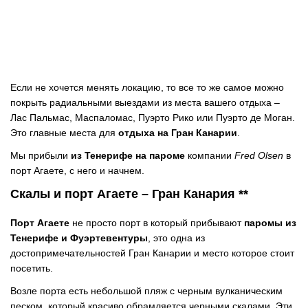
Если не хочется менять локацию, то все то же самое можно
покрыть радиальными выездами из места вашего отдыха –
Лас Пальмас, Маспаломас, Пуэрто Рико или Пуэрто де Моган.
Это главные места для
отдыха на Гран Канарии
.
Мы прибыли
из Тенерифе на пароме
компании
Fred Olsen
в
порт Агаете, с него и начнем.
Скалы и порт Агаете – Гран Канария **
Порт Агаете
не просто порт в который прибывают
паромы из
Тенерифе и Фуэртевентуры
, это одна из
достопримечательностей Гран Канарии и место которое стоит
посетить.
Возле порта есть небольшой пляж с черным вулканическим
песком, который красиво обрамляется черными скалами. Эти