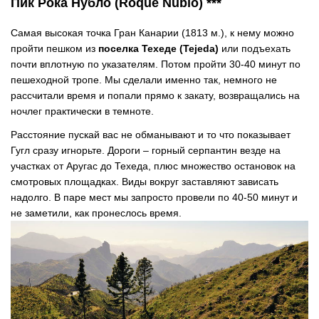
Пик Рока Нубло (Roque Nublo) ***
Самая высокая точка Гран Канарии (1813 м.), к нему можно
пройти пешком из
поселка Техеде (Tejeda)
или подъехать
почти вплотную по указателям. Потом пройти 30-40 минут по
пешеходной тропе. Мы сделали именно так, немного не
рассчитали время и попали прямо к закату, возвращались на
ночлег практически в темноте.
Расстояние пускай вас не обманывают и то что показывает
Гугл сразу игнорьте. Дороги – горный серпантин везде на
участках от Аругас до Техеда, плюс множество остановок на
смотровых площадках. Виды вокруг заставляют зависать
надолго. В паре мест мы запросто провели по 40-50 минут и
не заметили, как пронеслось время.