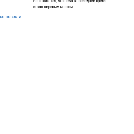
Если кажется, что небо в последнее время
стало нервным местом …
се новости