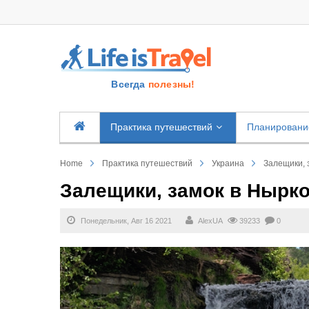
Всегда
полезны!
Практика путешествий
Планировани
Home
Практика путешествий
Украина
Залещики, 
Залещики, замок в Нырк
Понедельник, Авг 16 2021
AlexUA
39233
0