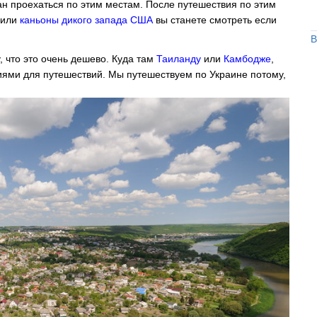
ан проехаться по этим местам. После путешествия по этим
 или
каньоны дикого запада США
вы станете смотреть если
В
 что это очень дешево. Куда там
Таиланду
или
Камбодже
,
ями для путешествий. Мы путешествуем по Украине потому,