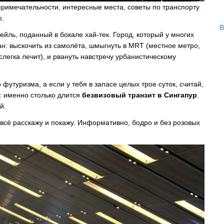
примечательности, интересные места, советы по транспорту
о.
В
тейль, поданный в бокале хай-тек. Город, который у многих
лан: выскочить из самолёта, шмыгнуть в MRT (местное метро,
слегка лечит), и рвануть навстречу урбанистическому
 футуризма, а если у тебя в запасе целых трое суток, считай,
к: именно столько длится
безвизовый транзит в Сингапур
.
й.
 всё расскажу и покажу. Информативно, бодро и без розовых