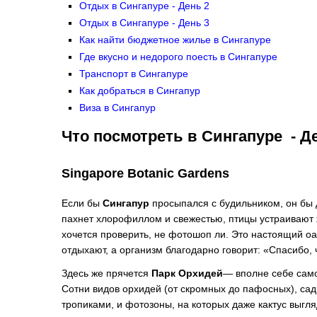
Отдых в Сингапуре - День 2
Отдых в Сингапуре - День 3
Как найти бюджетное жилье в Сингапуре
Где вкусно и недорого поесть в Сингапуре
Транспорт в Сингапуре
Как добраться в Сингапур
Виза в Сингапур
Что посмотреть в Сингапуре - Д
Singapore Botanic Gardens
Если бы
Сингапур
просыпался с будильником, он бы д
пахнет хлорофиллом и свежестью, птицы устраивают ж
хочется проверить, не фотошоп ли. Это настоящий оаз
отдыхают, а организм благодарно говорит: «Спасибо, 
Здесь же прячется
Парк Орхидей
— вполне себе само
Сотни видов орхидей (от скромных до пафосных), са
тропиками, и фотозоны, на которых даже кактус выгл