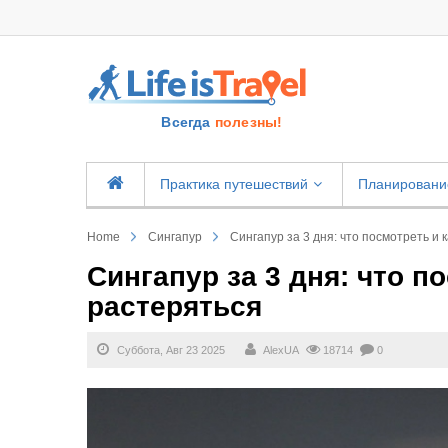
Всегда
полезны!
Практика путешествий
Планировани
Home
Сингапур
Сингапур за 3 дня: что посмотреть и 
Сингапур за 3 дня: что п
растеряться
Суббота, Авг 23 2025
AlexUA
18714
0