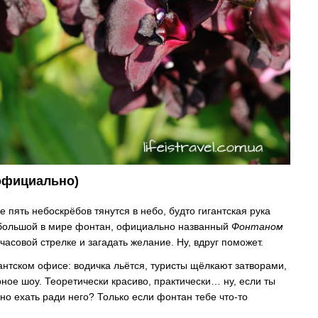
 официально)
е пять небоскрёбов тянутся в небо, будто гигантская рука
й большой в мире фонтан, официально названный
Фонтаном
 часовой стрелке и загадать желание. Ну, вдруг поможет.
антском офисе: водичка льётся, туристы щёлкают затворами,
ое шоу. Теоретически красиво, практически… ну, если ты
о ехать ради него? Только если фонтан тебе что-то