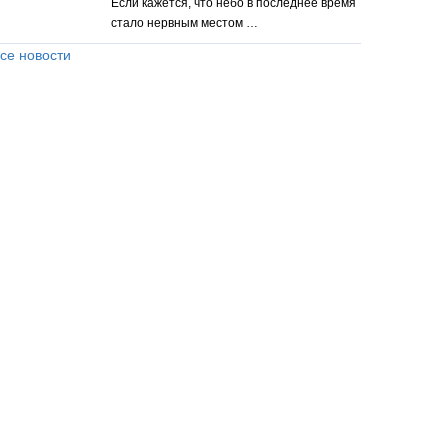
Если кажется, что небо в последнее время
стало нервным местом …
се новости