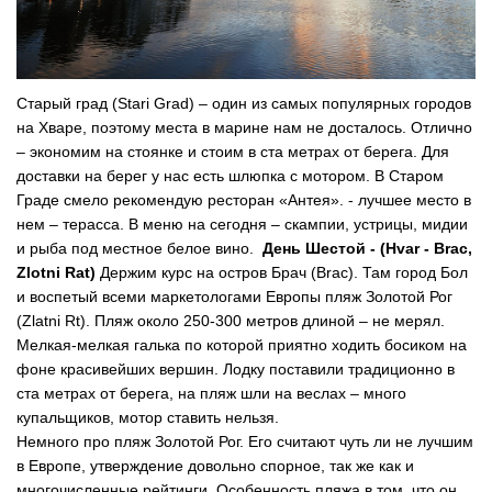
Старый град (Stari Grad) – один из самых популярных городов
на Хваре, поэтому места в марине нам не досталось. Отлично
– экономим на стоянке и стоим в ста метрах от берега. Для
доставки на берег у нас есть шлюпка с мотором. В Старом
Граде смело рекомендую ресторан «Антея». - лучшее место в
нем – терасса. В меню на сегодня – скампии, устрицы, мидии
и рыба под местное белое вино.
День Шестой - (Hvar - Brac,
Zlotni Rat)
Держим курс на остров Брач (Brac). Там город Бол
и воспетый всеми маркетологами Европы пляж Золотой Рог
(Zlatni Rt). Пляж около 250-300 метров длиной – не мерял.
Мелкая-мелкая галька по которой приятно ходить босиком на
фоне красивейших вершин. Лодку поставили традиционно в
ста метрах от берега, на пляж шли на веслах – много
купальщиков, мотор ставить нельзя.
Немного про пляж Золотой Рог. Его считают чуть ли не лучшим
в Европе, утверждение довольно спорное, так же как и
многочисленные рейтинги. Особенность пляжа в том, что он