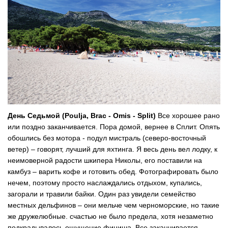
День Седьмой (Poulja, Brac - Omis - Split)
Все хорошее рано
или поздно заканчивается. Пора домой, вернее в Сплит. Опять
обошлись без мотора - подул мистраль (северо-восточный
ветер) – говорят, лучший для яхтинга. Я весь день вел лодку, к
неимоверной радости шкипера Николы, его поставили на
камбуз – варить кофе и готовить обед. Фотографировать было
нечем, поэтому просто наслаждались отдыхом, купались,
загорали и травили байки. Один раз увидели семейство
местных дельфинов – они мельче чем черноморские, но такие
же дружелюбные. счастью не было предела, хотя незаметно
подкрадывалось ощущение финиша. Все заканчивается –