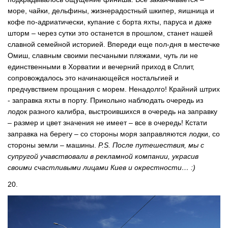
море, чайки, дельфины, жизнерадостный шкипер, яишница и
кофе по-адриатически, купание с борта яхты, паруса и даже
шторм – через сутки это останется в прошлом, станет нашей
славной семейной историей. Впереди еще пол-дня в местечке
Омиш, славным своими песчаными пляжами, чуть ли не
единственными в Хорватии и вечерний приход в Сплит,
сопровождалось это начинающейся ностальгией и
предчувствием прощания с морем. Ненадолго! Крайний штрих
- заправка яхты в порту. Прикольно наблюдать очередь из
лодок разного калибра, выстроившихся в очередь на заправку
– размер и цвет значения не имеет – все в очередь! Кстати
заправка на берегу – со стороны моря заправляются лодки, со
стороны земли – машины.
P.S. После путешествия, мы с
супругой учавствовали в рекламной компании, украсив
своими счастливыми лицами Киев и окрестности… :)
20.