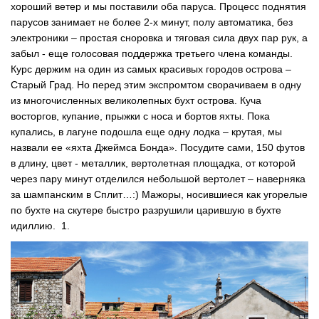
хороший ветер и мы поставили оба паруса. Процесс поднятия
парусов занимает не более 2-х минут, полу автоматика, без
электроники – простая сноровка и тяговая сила двух пар рук, а
забыл - еще голосовая поддержка третьего члена команды.
Курс держим на один из самых красивых городов острова –
Старый Град. Но перед этим экспромтом сворачиваем в одну
из многочисленных великолепных бухт острова. Куча
восторгов, купание, прыжки с носа и бортов яхты. Пока
купались, в лагуне подошла еще одну лодка – крутая, мы
назвали ее «яхта Джеймса Бонда». Посудите сами, 150 футов
в длину, цвет - металлик, вертолетная площадка, от которой
через пару минут отделился небольшой вертолет – наверняка
за шампанским в Сплит…:) Мажоры, носившиеся как угорелые
по бухте на скутере быстро разрушили царившую в бухте
идиллию. 1.