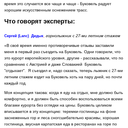
время это случается все чаще и чаще - Буковель радует
хорошим искусственным оснежением трасс.
Что говорят эксперты:
горнолыжник с 27-ми летним стажем
Сергей (Lanc) Дидык
,
«В своё время именно противоречивые отзывы заставили
меня в первый раз съездить на Буковель. Одни говорили, что
это курорт европейского уровня, другие - рассказывали, что по
сравнению с Австрией и даже Словакией Буковель
"отдыхает". Я съездил и, надо сказать, теперь лыжник с 27-ми
летним стажем ездит на Буковель хоть на пару дней, но почти
каждый год.
Моя концепция такова: когда я еду на отдых, мне должно быть
комфортно, и я должен быть способен воспользоваться всеми
благами курорта без оглядки на цены. Буковель целиком
вписывается в эту концепцию: теремки-гостиницы на фоне
заснеженных гор и леса сногсшибательно красивы, хорошая
гостиница, вкусная карпатская еда в ресторанах на горе по