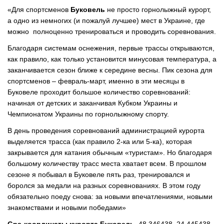
«Для спортсменов
Буковель
не просто горнолыжный курорт,
а одно из немногих (и пожалуй лучшее) мест в Украине, где
можно полноценно тренироваться и проводить соревнования.
Благодаря системам оснежения, первые трассы открываются,
как правило, как только установится минусовая температура, а
заканчивается сезон ближе к середине весны. Пик сезона для
спортсменов – февраль-март, именно в эти месяцы в
Буковеле проходит большое количество соревнований:
начиная от детских и заканчивая Кубком Украины и
Чемпионатом Украины по горнолыжному спорту.
В день проведения соревнований администрацией курорта
выделяется трасса (как правило 2-ка или 5-ка), которая
закрывается для катания обычным «туристам». Но благодаря
большому количеству трасс места хватает всем. В прошлом
сезоне я побывал в Буковеле пять раз, тренировался и
боролся за медали на разных соревнованиях. В этом году
обязательно поеду снова: за новыми впечатлениями, новыми
знакомствами и новыми победами»
Gps-координаты курорта Буковель
48.346438, 24.445438