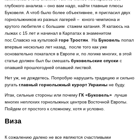
глубокого анализа – оно вам надо, найти главные плюсы
Буковеля. А чтоб было более объективнее, я пригласил двух
горнолыжников из разных лагерей – юного чемпиона и
крутого любителя с большим стажем катания. Я катаюсь на
лыжах с 15 лет и начинал в Карпатах в знаменитом
пос.Славско на культовой
горе Тростян
. На
Буковель
попал
впервые несколько лет назад, после того как уже
основательно покатался в Европе и, по логике многих, в этой
статье должен был бы смешать
буковельские спуски
с
опавшей прошлогодней опавшей листвой.
Нет уж, не дождетесь. Попробую нарушить традицию и сильно
ругать
главный горнолыжный курорт Украины
не буду.
Итак, сильные стороны или почему
ГК «Буковель»
лучше
многих неплохих горнолыжных центров Восточной Европы.
Пойдем от простого к сложному, хотя и условно.
Виза
К сожалению далеко не все являются счастливыми