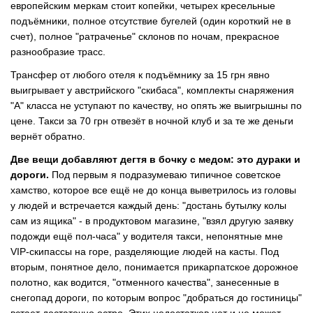
европейским меркам стоит копейки, четырех кресельные
подъёмники, полное отсутствие бугелей (один короткий не в
счет), полное "ратраченье" склонов по ночам, прекрасное
разнообразие трасс.
Трансфер от любого отеля к подъёмнику за 15 грн явно
выигрывает у австрийского "скибаса", комплекты снаряжения
"А" класса не уступают по качеству, но опять же выигрышны по
цене. Такси за 70 грн отвезёт в ночной клуб и за те же деньги
вернёт обратно.
Две вещи добавляют дегтя в бочку с медом: это дураки и
дороги.
Под первым я подразумеваю типичное советское
хамство, которое все ещё не до конца выветрилось из головы
у людей и встречается каждый день: "достань бутылку колы
сам из ящика" - в продуктовом магазине, "взял другую заявку
подожди ещё пол-часа" у водителя такси, непонятные мне
VIP-скипассы на горе, разделяющие людей на касты. Под
вторым, понятное дело, понимается прикарпатское дорожное
полотно, как водится, "отменного качества", занесенные в
снегопад дороги, по которым вопрос "добраться до гостиницы"
встает достаточно остро. Этих недостатков нет и не может